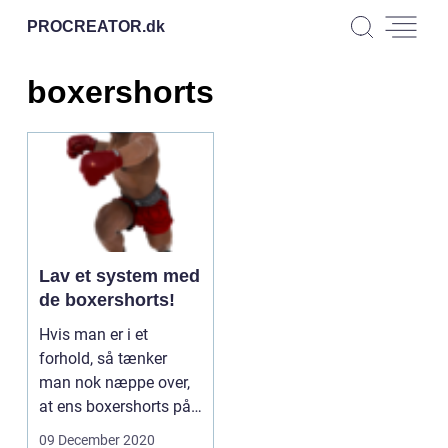
PROCREATOR.
dk
boxershorts
Lav et system med
de boxershorts!
Hvis man er i et
forhold, så tænker
man nok næppe over,
at ens boxershorts på
mærkværdig vis ender
09 December 2020