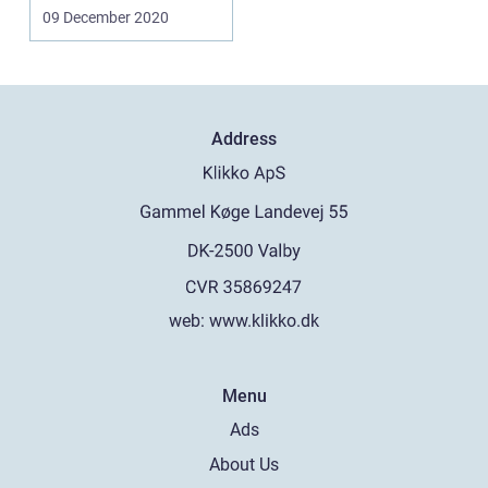
ejendomsservice på
09 December 2020
Fyn. På...
Address
web:
www.klikko.dk
Menu
Ads
About Us