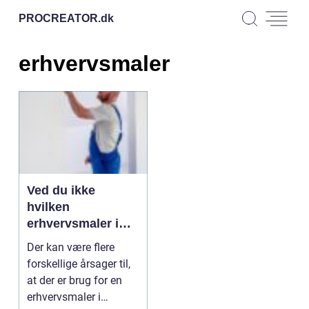
PROCREATOR.
dk
erhvervsmaler
Ved du ikke
hvilken
erhvervsmaler i
Silkeborg du skal
Der kan være flere
bruge? Så læs
forskellige årsager til,
med
at der er brug for en
erhvervsmaler i