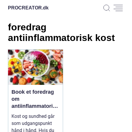
PROCREATOR.
dk
foredrag
antiinflammatorisk kost
Book et foredrag
om
antiinflammatorisk
kost
Kost og sundhed går
som udgangspunkt
hånd i hånd. Hvis du