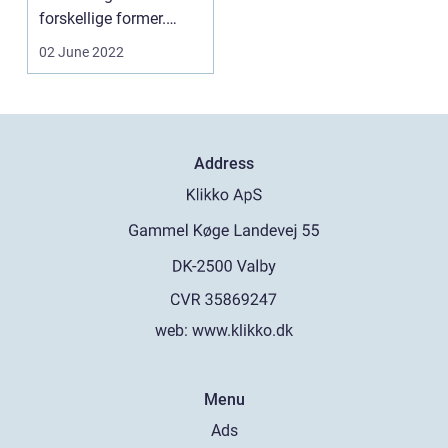
forskellige former.
Massage kan være
02 June 2022
dejlig...
Address
web:
www.klikko.dk
Menu
Ads