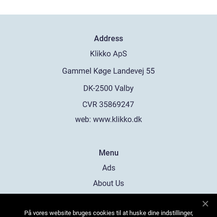
Address
web:
www.klikko.dk
Menu
Ads
About Us
Cookies
På vores website bruges cookies til at huske dine indstillinger,
Contact