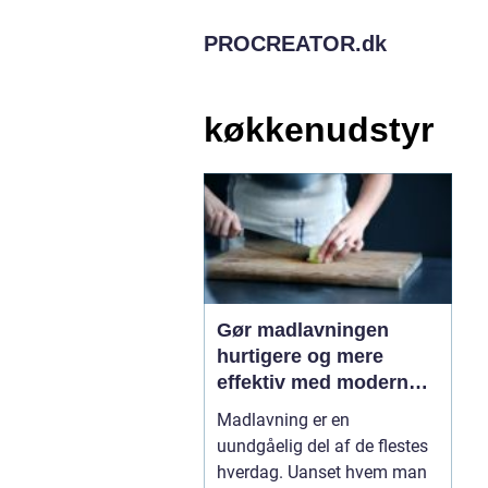
PROCREATOR.
dk
køkkenudstyr
Gør madlavningen
hurtigere og mere
effektiv med moderne
køkkenudstyr
Madlavning er en
uundgåelig del af de flestes
hverdag. Uanset hvem man