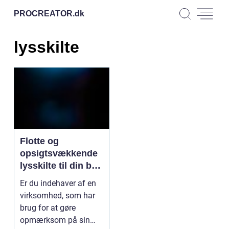
PROCREATOR.
dk
lysskilte
Flotte og
opsigtsvækkende
lysskilte til din bar,
natklub eller
Er du indehaver af en
restaurant
virksomhed, som har
brug for at gøre
opmærksom på sin