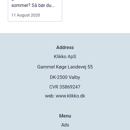
sommer? Så bør du
overveje at investere i
11 August 2020
...
Address
web:
www.klikko.dk
Menu
Ads