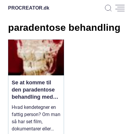
PROCREATOR.
dk
paradentose behandling
Se at komme til
den paradentose
behandling med
det samme ved
Hvad kendetegner en
den mindste
fattig person? Om man
mistanke!
så har set film,
dokumentarer eller