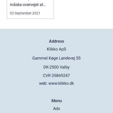
måske overvejet at
skille dig af med dem
02 September 2021
o...
Address
web:
www.klikko.dk
Menu
Ads