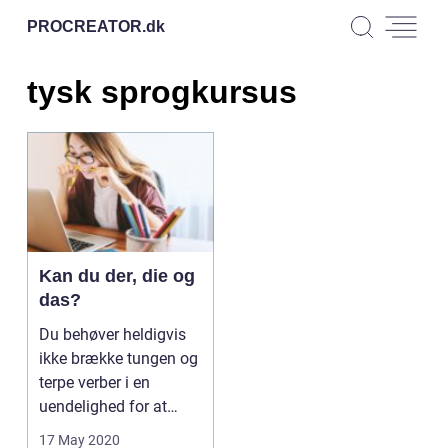
PROCREATOR.
dk
tysk sprogkursus
Kan du der, die og
das?
Du behøver heldigvis
ikke brække tungen og
terpe verber i en
uendelighed for at
blive b...
17 May 2020