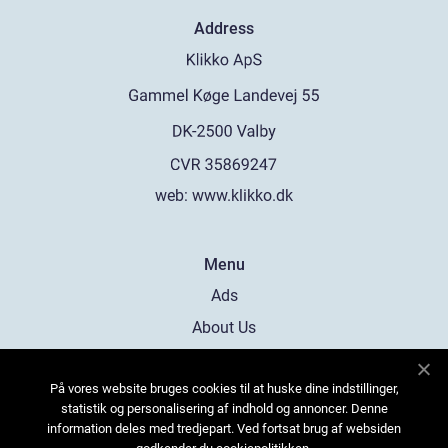
Address
web:
www.klikko.dk
Menu
Ads
About Us
Cookies
På vores website bruges cookies til at huske dine indstillinger,
Contact
statistik og personalisering af indhold og annoncer. Denne
Sitemap
information deles med tredjepart. Ved fortsat brug af websiden