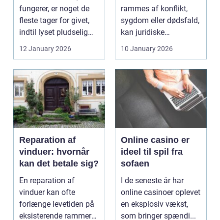
fungerer, er noget de
rammes af konflikt,
fleste tager for givet,
sygdom eller dødsfald,
indtil lyset pludselig
kan juridiske
går, el...
spørgsmål hurtigt
12 January 2026
10 January 2026
vokse si...
Reparation af
Online casino er
vinduer: hvornår
ideel til spil fra
kan det betale sig?
sofaen
En reparation af
I de seneste år har
vinduer kan ofte
online casinoer oplevet
forlænge levetiden på
en eksplosiv vækst,
eksisterende rammer
som bringer spændi...