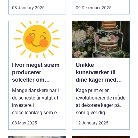
og glas med ...
08 January 2026
09 December 2025
Hvor meget strøm
Unikke
producerer
kunstværker til
solceller om
dine kager med
vinteren?
kage print
Mange danskere har i
Kage print er en
de seneste år valgt at
revolutionerende måde
investere i
at dekorere kager på,
solcelleanlæg som en
som giver dig
bæred...
mulighed for ...
08 May 2025
12 January 2025