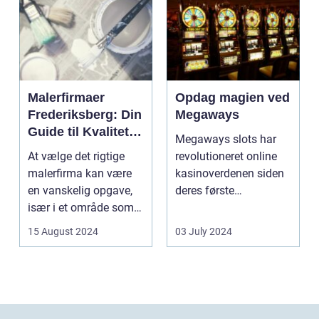
Malerfirmaer
Opdag magien ved
Frederiksberg: Din
Megaways
Guide til Kvalitet
Megaways slots har
og Service
At vælge det rigtige
revolutioneret online
malerfirma kan være
kasinoverdenen siden
en vanskelig opgave,
deres første
især i et område som
fremtræden. Disse
Frederiksberg, hv...
spillea...
15 August 2024
03 July 2024