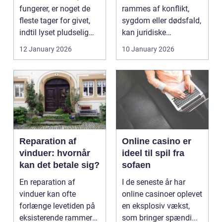
fungerer, er noget de
rammes af konflikt,
fleste tager for givet,
sygdom eller dødsfald,
indtil lyset pludselig
kan juridiske
går, el...
spørgsmål hurtigt
12 January 2026
10 January 2026
vokse si...
Reparation af
Online casino er
vinduer: hvornår
ideel til spil fra
kan det betale sig?
sofaen
En reparation af
I de seneste år har
vinduer kan ofte
online casinoer oplevet
forlænge levetiden på
en eksplosiv vækst,
eksisterende rammer
som bringer spændi...