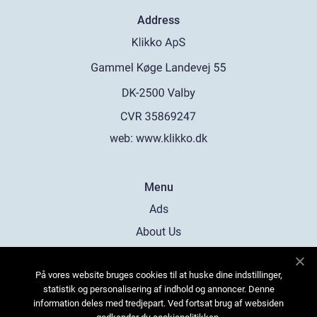
Address
web:
www.klikko.dk
Menu
Ads
About Us
Cookies
På vores website bruges cookies til at huske dine indstillinger,
Contact
statistik og personalisering af indhold og annoncer. Denne
Sitemap
information deles med tredjepart. Ved fortsat brug af websiden