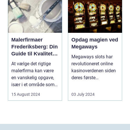
Malerfirmaer
Opdag magien ved
Frederiksberg: Din
Megaways
Guide til Kvalitet
Megaways slots har
og Service
At vælge det rigtige
revolutioneret online
malerfirma kan være
kasinoverdenen siden
en vanskelig opgave,
deres første
især i et område som
fremtræden. Disse
Frederiksberg, hv...
spillea...
15 August 2024
03 July 2024