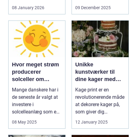
og glas med ...
08 January 2026
09 December 2025
Hvor meget strøm
Unikke
producerer
kunstværker til
solceller om
dine kager med
vinteren?
kage print
Mange danskere har i
Kage print er en
de seneste år valgt at
revolutionerende måde
investere i
at dekorere kager på,
solcelleanlæg som en
som giver dig
bæred...
mulighed for ...
08 May 2025
12 January 2025