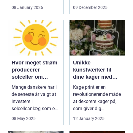
og glas med ...
08 January 2026
09 December 2025
Hvor meget strøm
Unikke
producerer
kunstværker til
solceller om
dine kager med
vinteren?
kage print
Mange danskere har i
Kage print er en
de seneste år valgt at
revolutionerende måde
investere i
at dekorere kager på,
solcelleanlæg som en
som giver dig
bæred...
mulighed for ...
08 May 2025
12 January 2025