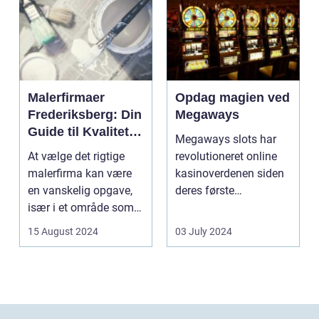
Malerfirmaer
Opdag magien ved
Frederiksberg: Din
Megaways
Guide til Kvalitet
Megaways slots har
og Service
At vælge det rigtige
revolutioneret online
malerfirma kan være
kasinoverdenen siden
en vanskelig opgave,
deres første
især i et område som
fremtræden. Disse
Frederiksberg, hv...
spillea...
15 August 2024
03 July 2024