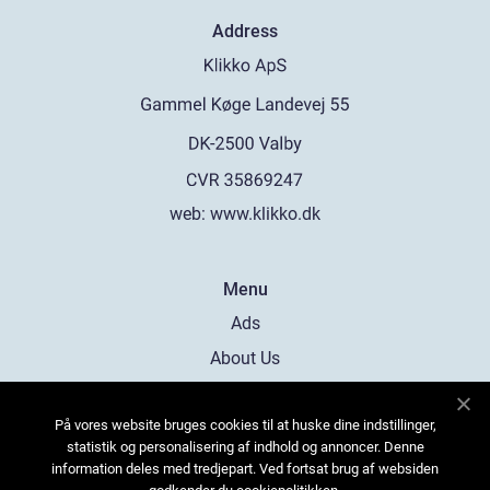
Address
web:
www.klikko.dk
Menu
Ads
About Us
Cookies
På vores website bruges cookies til at huske dine indstillinger,
Contact
statistik og personalisering af indhold og annoncer. Denne
Sitemap
information deles med tredjepart. Ved fortsat brug af websiden