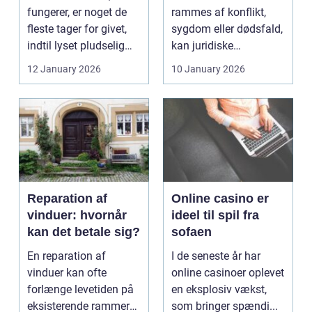
fungerer, er noget de
rammes af konflikt,
fleste tager for givet,
sygdom eller dødsfald,
indtil lyset pludselig
kan juridiske
går, el...
spørgsmål hurtigt
12 January 2026
10 January 2026
vokse si...
Reparation af
Online casino er
vinduer: hvornår
ideel til spil fra
kan det betale sig?
sofaen
En reparation af
I de seneste år har
vinduer kan ofte
online casinoer oplevet
forlænge levetiden på
en eksplosiv vækst,
eksisterende rammer
som bringer spændi...