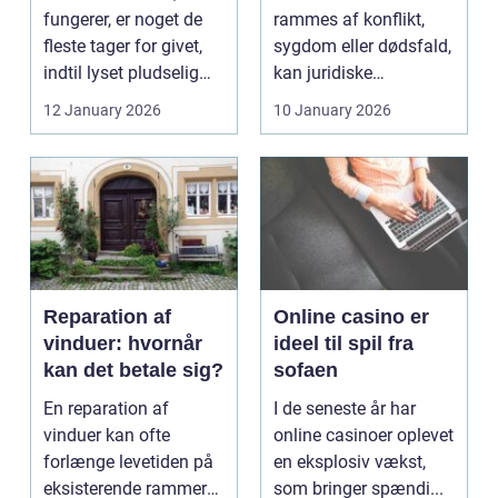
fungerer, er noget de
rammes af konflikt,
fleste tager for givet,
sygdom eller dødsfald,
indtil lyset pludselig
kan juridiske
går, el...
spørgsmål hurtigt
12 January 2026
10 January 2026
vokse si...
Reparation af
Online casino er
vinduer: hvornår
ideel til spil fra
kan det betale sig?
sofaen
En reparation af
I de seneste år har
vinduer kan ofte
online casinoer oplevet
forlænge levetiden på
en eksplosiv vækst,
eksisterende rammer
som bringer spændi...