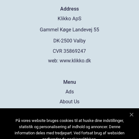
Address
web:
www.klikko.dk
Menu
Ads
About Us
Cookies
På vores website bruges cookies til at huske dine indstillinger,
Contact
statistik og personalisering af indhold og annoncer. Denne
Sitemap
information deles med tredjepart. Ved fortsat brug af websiden