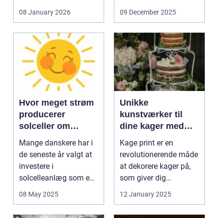
og glas med ...
08 January 2026
09 December 2025
Hvor meget strøm
Unikke
producerer
kunstværker til
solceller om
dine kager med
vinteren?
kage print
Mange danskere har i
Kage print er en
de seneste år valgt at
revolutionerende måde
investere i
at dekorere kager på,
solcelleanlæg som en
som giver dig
bæred...
mulighed for ...
08 May 2025
12 January 2025