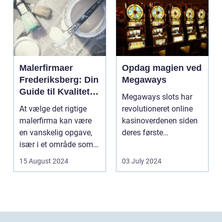
Malerfirmaer
Opdag magien ved
Frederiksberg: Din
Megaways
Guide til Kvalitet
Megaways slots har
og Service
At vælge det rigtige
revolutioneret online
malerfirma kan være
kasinoverdenen siden
en vanskelig opgave,
deres første
især i et område som
fremtræden. Disse
Frederiksberg, hv...
spillea...
15 August 2024
03 July 2024