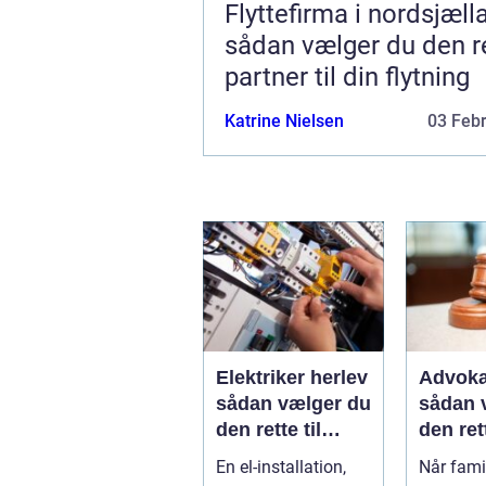
Flyttefirma i nordsjæll
sådan vælger du den r
partner til din flytning
Katrine Nielsen
03 Feb
Elektriker herlev
Advoka
sådan vælger du
sådan 
den rette til
den ret
opgaven
til fami
En el-installation,
Når famil