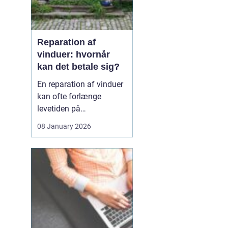
Reparation af
vinduer: hvornår
kan det betale sig?
En reparation af vinduer
kan ofte forlænge
levetiden på
eksisterende rammer og
08 January 2026
glas med mange år. For
mange husejere står
valget mellem at
reparere eller udskifte
hele vinduet, og
beslutningen har både
økonomiske,...