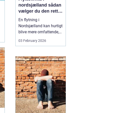
nordsjælland sådan
vælger du den rette
partner til din
En flytning i
flytning
Nordsjælland kan hurtigt
blive mere omfattende,
end man først tror. Der er
03 February 2026
nøgler, flyttekasser,
adgangsforhold,
parkering, møbler der
skal skilles ad, og
ejendele med
affektionsværdi, som
helst skal komme sikkert
frem. Mange vælger
der...