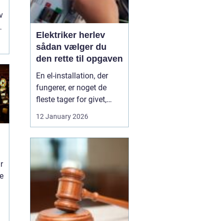
v
Elektriker herlev
sådan vælger du
den rette til opgaven
En el-installation, der
fungerer, er noget de
fleste tager for givet,
indtil lyset pludselig går,
12 January 2026
eller en stikkontakt bliver
varm. Når el først giver
problemer, kan det
hurtigt blive både utrygt
r
og dyrt, hvis der ikke
ne
reageres rigtigt. Derfor
giver ...