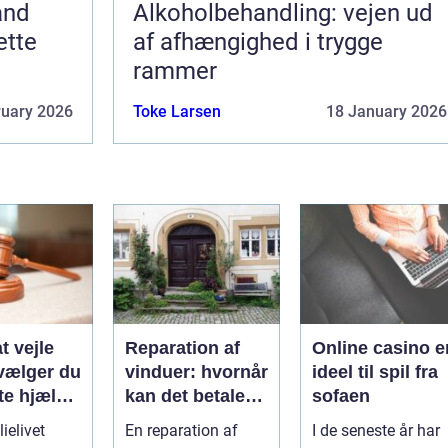
and
Alkoholbehandling: vejen ud
ette
af afhængighed i trygge
rammer
ruary 2026
Toke Larsen
18 January 2026
t vejle
Reparation af
Online casino e
vælger du
vinduer: hvornår
ideel til spil fra
te hjælp
kan det betale
sofaen
lien
sig?
ielivet
En reparation af
I de seneste år har