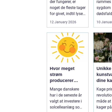
der fungerer, er
rammes a
noget de fleste tager
sygdom e
for givet, indtil lyset
dødsfald
pludselig går, el...
juridisk
12 January 2026
10 Janua
hurtigt v
Hvor meget
Unikke
strøm
kunstvæ
producerer
dine k
solceller om
kage pr
Mange danskere
Kage prin
vinteren?
har i de seneste år
revoluti
valgt at investere i
måde at 
solcelleanlæg som
kager på