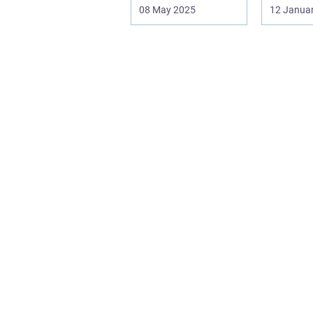
en bæred...
dig mulig
08 May 2025
12 Janua