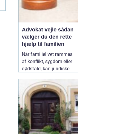
Advokat vejle sådan
vælger du den rette
hjælp til familien
Når familielivet rammes
af konflikt, sygdom eller
dødsfald, kan juridiske
spørgsmål hurtigt vokse
sig store. Mange oplever,
at de både skal håndtere
følelser og praktiske
problemer på én gang.
Her kan en erfaren
10
January 2026