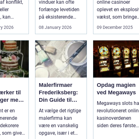
f konflikt,
vinduer kan ofte
online casinoer
ller
forlænge levetiden
oplevet en eksplosi
, kan
på eksisterende
vækst, som bringer
e spørgsmål
rammer og glas
spændi...
ry 2026
08 January 2026
09 December 2025
okse si...
med ...
Malerfirmaer
Opdag magien
rker til
Frederiksberg:
ved Megaways
ager med
Din Guide til
Megaways slots ha
int
Kvalitet og
t er en
At vælge det rigtige
revolutioneret onli
Service
onerende
malerfirma kan
kasinoverdenen
dekorere
være en vanskelig
siden deres første
, som giver
opgave, især i et
fremtræden. Disse