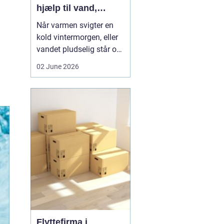
hjælp til vand,
varme og sanitet
Når varmen svigter en
kold vintermorgen, eller
vandet pludselig står op
af afløbet, har du brug
02 June 2026
for hjælp med det
samme. I Faxe og
omegn spiller VVS-
installatører en central
rolle i hverdagen, selv
om vi sjældent tænker
over det. Gennemgang
af varmea...
Flyttefirma i