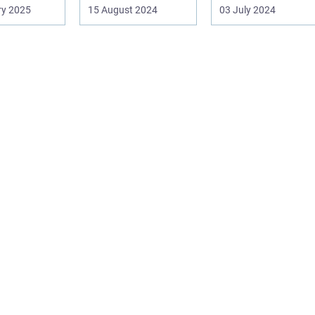
hed for ...
område som
spillea...
ry 2025
15 August 2024
03 July 2024
Frederiksberg, hv...