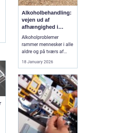
Alkoholbehandling:
vejen ud af
afhængighed i
trygge rammer
Alkoholproblemer
rammer mennesker i alle
aldre og på tværs af
sociale skel. For mange
18 January 2026
starter det med hygge,
afslapning eller en måde
at dæmpe uro og svære
følelser på. Langsomt
flytter alkoholen græns...
r