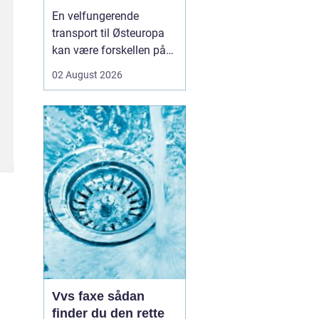
logistikken
En velfungerende
transport til Østeuropa
kan være forskellen på
en god forretning og
02 August 2026
dyre forsinkelser. Mange
danske virksomheder ser
mod Baltikum, Ukraine
og resten af regionen for
at finde nye kunder og
leverandører. Men v...
Vvs faxe sådan
finder du den rette