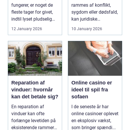
fungerer, er noget de
rammes af konflikt,
fleste tager for givet,
sygdom eller dødsfald,
indtil lyset pludselig
kan juridiske
går, el...
spørgsmål hurtigt
12 January 2026
10 January 2026
vokse si...
Reparation af
Online casino er
vinduer: hvornår
ideel til spil fra
kan det betale sig?
sofaen
En reparation af
I de seneste år har
vinduer kan ofte
online casinoer oplevet
forlænge levetiden på
en eksplosiv vækst,
eksisterende rammer
som bringer spændi...