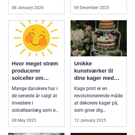
og glas med ...
08 January 2026
09 December 2025
Hvor meget strøm
Unikke
producerer
kunstværker til
solceller om
dine kager med
vinteren?
kage print
Mange danskere har i
Kage print er en
de seneste år valgt at
revolutionerende måde
investere i
at dekorere kager på,
solcelleanlæg som en
som giver dig
bæred...
mulighed for ...
08 May 2025
12 January 2025