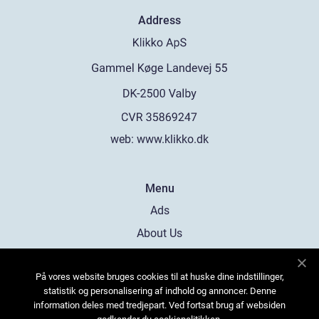
Address
web:
www.klikko.dk
Menu
Ads
About Us
Cookies
På vores website bruges cookies til at huske dine indstillinger,
Contact
statistik og personalisering af indhold og annoncer. Denne
Sitemap
information deles med tredjepart. Ved fortsat brug af websiden