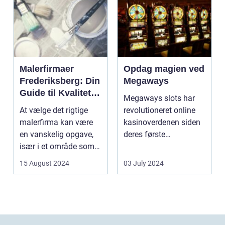
Malerfirmaer
Opdag magien ved
Frederiksberg: Din
Megaways
Guide til Kvalitet
Megaways slots har
og Service
At vælge det rigtige
revolutioneret online
malerfirma kan være
kasinoverdenen siden
en vanskelig opgave,
deres første
især i et område som
fremtræden. Disse
Frederiksberg, hv...
spillea...
15 August 2024
03 July 2024