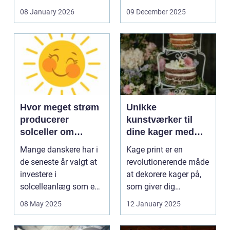
og glas med ...
08 January 2026
09 December 2025
Hvor meget strøm
Unikke
producerer
kunstværker til
solceller om
dine kager med
vinteren?
kage print
Mange danskere har i
Kage print er en
de seneste år valgt at
revolutionerende måde
investere i
at dekorere kager på,
solcelleanlæg som en
som giver dig
bæred...
mulighed for ...
08 May 2025
12 January 2025