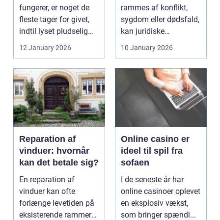
fungerer, er noget de
rammes af konflikt,
fleste tager for givet,
sygdom eller dødsfald,
indtil lyset pludselig
kan juridiske
går, el...
spørgsmål hurtigt
12 January 2026
10 January 2026
vokse si...
Reparation af
Online casino er
vinduer: hvornår
ideel til spil fra
kan det betale sig?
sofaen
En reparation af
I de seneste år har
vinduer kan ofte
online casinoer oplevet
forlænge levetiden på
en eksplosiv vækst,
eksisterende rammer
som bringer spændi...