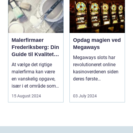
Malerfirmaer
Opdag magien ved
Frederiksberg: Din
Megaways
Guide til Kvalitet
Megaways slots har
og Service
At vælge det rigtige
revolutioneret online
malerfirma kan være
kasinoverdenen siden
en vanskelig opgave,
deres første
især i et område som
fremtræden. Disse
Frederiksberg, hv...
spillea...
15 August 2024
03 July 2024