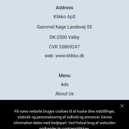
Address
web:
www.klikko.dk
Menu
Ads
About Us
Cookies
På vores website bruges cookies til at huske dine indstillinger,
Contact
statistik og personalisering af indhold og annoncer. Denne
Sitemap
information deles med tredjepart. Ved fortsat brug af websiden
godkender du cookiepolitikken.