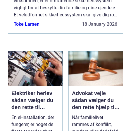
virksomhed, er et omfattende sikkerhedssystem
vigtigt for at beskytte din familie og dine ejendele.
Et veludformet sikkerhedssystem skal give dig ro i
sindet ved at afskrække potentielle ubudne
Toke Larsen
18 January 2026
gæster, regist...
Elektriker herlev
Advokat vejle
sådan vælger du
sådan vælger du
den rette til
den rette hjælp til
opgaven
familien
En el-installation, der
Når familielivet
fungerer, er noget de
rammes af konflikt,