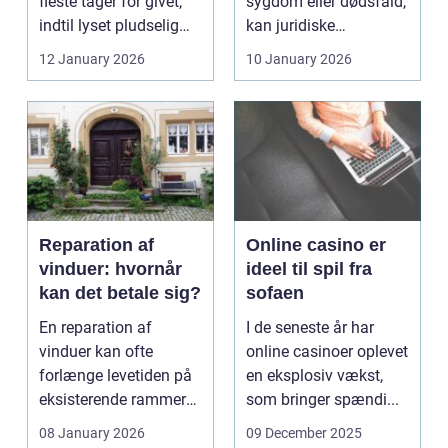
fleste tager for givet,
sygdom eller dødsfald,
indtil lyset pludselig
kan juridiske
går, el...
spørgsmål hurtigt
12 January 2026
10 January 2026
vokse si...
Reparation af
Online casino er
vinduer: hvornår
ideel til spil fra
kan det betale sig?
sofaen
En reparation af
I de seneste år har
vinduer kan ofte
online casinoer oplevet
forlænge levetiden på
en eksplosiv vækst,
eksisterende rammer
som bringer spændi...
og glas med ...
08 January 2026
09 December 2025