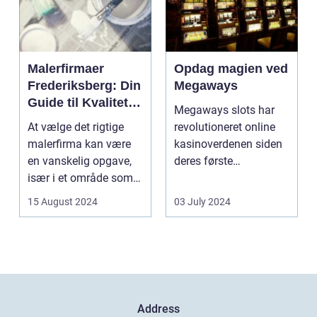
Malerfirmaer
Opdag magien ved
Frederiksberg: Din
Megaways
Guide til Kvalitet
Megaways slots har
og Service
At vælge det rigtige
revolutioneret online
malerfirma kan være
kasinoverdenen siden
en vanskelig opgave,
deres første
især i et område som
fremtræden. Disse
Frederiksberg, hv...
spillea...
15 August 2024
03 July 2024
Address