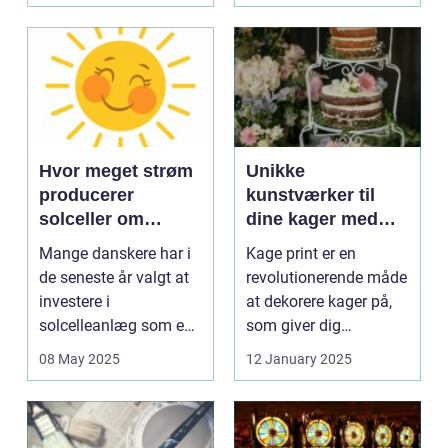
Hvor meget strøm
Unikke
producerer
kunstværker til
solceller om
dine kager med
vinteren?
kage print
Mange danskere har i
Kage print er en
de seneste år valgt at
revolutionerende måde
investere i
at dekorere kager på,
solcelleanlæg som en
som giver dig
bæred...
mulighed for ...
08 May 2025
12 January 2025