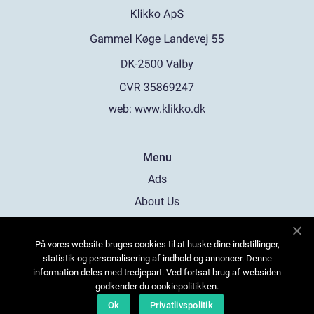
web:
www.klikko.dk
Menu
Ads
About Us
Cookies
På vores website bruges cookies til at huske dine indstillinger,
Contact
statistik og personalisering af indhold og annoncer. Denne
Sitemap
information deles med tredjepart. Ved fortsat brug af websiden
godkender du cookiepolitikken.
Ok
Privatlivspolitik