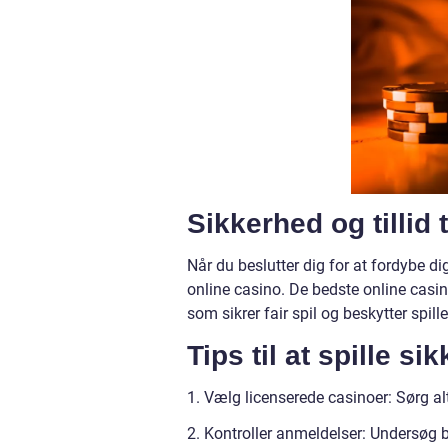
Sikkerhed og tillid 
Når du beslutter dig for at fordybe dig
online casino. De bedste online casin
som sikrer fair spil og beskytter spil
Tips til at spille sik
1. Vælg licenserede casinoer: Sørg alt
2. Kontroller anmeldelser: Undersøg br