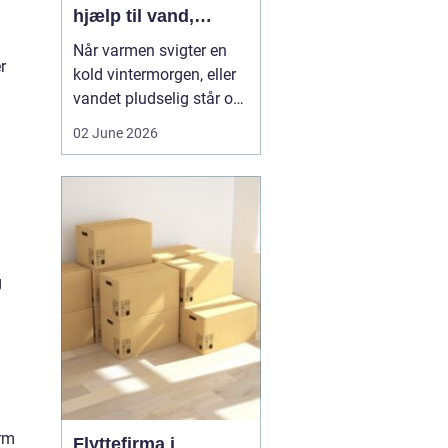
hjælp til vand,
varme og sanitet
Når varmen svigter en
r
kold vintermorgen, eller
vandet pludselig står op
af afløbet, har du brug
02 June 2026
for hjælp med det
samme. I Faxe og
omegn spiller VVS-
installatører en central
rolle i hverdagen, selv
om vi sjældent tænker
g
over det. Gennemgang
af varmea...
orm
Flyttefirma i