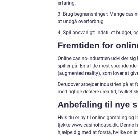
erfaring.
3. Brug begrænsninger: Mange casinoe
at undgå overforbrug.
4. Spil ansvarligt: Indstil et budget, 
Fremtiden for onlin
Online casino-industrien udvikler sig
spiller på. En af de mest spændende u
(augmented reality), som lover at gi
Derudover arbejder industrien på at fo
med rigtige dealere i realtid, hvilke
Anbefaling til nye s
Hvis du er ny til online gambling og le
tjekke www.casinohouse.dk. Denne hj
hjælpe dig med at forstå, hvilke onli