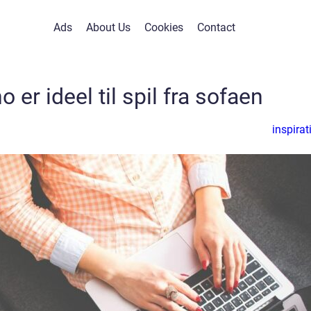
Ads
About Us
Cookies
Contact
 er ideel til spil fra sofaen
inspirat
n