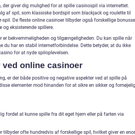
, der giver dig mulighed for at spille casinospil via internettet.
lg af spil, som klassiske bordspil som blackjack og roulette til
-spil. De fleste online casinoer tilbyder også forskellige bonusse
 og eksisterende spillere.
er er bekvemmeligheden og tilgængeligheden. Du kan spille når
 du har en stabil internetforbindelse. Dette betyder, at du ikke
 casino for at nyde spiloplevelsen.
 ved online casinoer
, er der både positive og negative aspekter ved at spille på
e disse elementer mod hinanden for at sikre en sikker og fornøjeli
 fordel at kunne spille fra dit eget hjem eller på farten via
r tilbyder ofte hundredvis af forskellige spil, hvilket giver en en