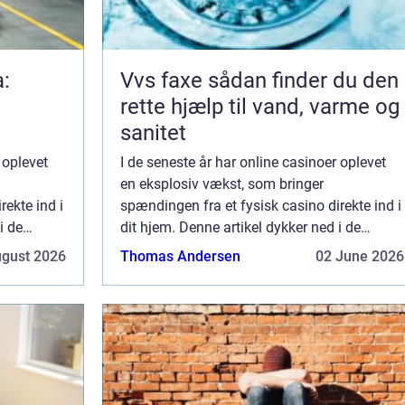
a:
Vvs faxe sådan finder du den
rette hjælp til vand, varme og
sanitet
 oplevet
I de seneste år har online casinoer oplevet
en eksplosiv vækst, som bringer
rekte ind i
spændingen fra et fysisk casino direkte ind i
i de
dit hjem. Denne artikel dykker ned i de
, hvad du
mange facetter af online casinoer, hvad du
ugust 2026
Thomas Andersen
02 June 2026
kan forvente, og hvordan du...