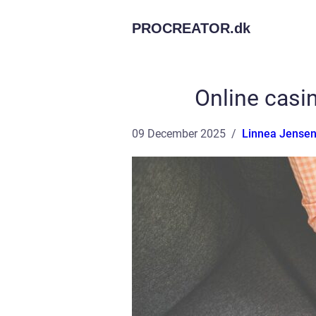
PROCREATOR.
dk
Online casino
09 December 2025
Linnea Jense