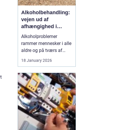
Alkoholbehandling:
vejen ud af
afhængighed i
trygge rammer
Alkoholproblemer
rammer mennesker i alle
aldre og på tværs af
sociale skel. For mange
18 January 2026
starter det med hygge,
afslapning eller en måde
t
at dæmpe uro og svære
følelser på. Langsomt
flytter alkoholen græns...