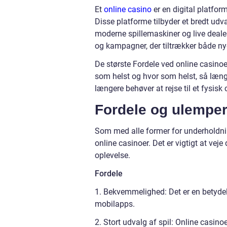
Et
online casino
er en digital platform
Disse platforme tilbyder et bredt udva
moderne spillemaskiner og live dealer
og kampagner, der tiltrækker både nye
De største Fordele ved online casino
som helst og hvor som helst, så længe
længere behøver at rejse til et fysisk
Fordele og ulemper
Som med alle former for underholdning
online casinoer. Det er vigtigt at vej
oplevelse.
Fordele
1. Bekvemmelighed: Det er en betydelig
mobilapps.
2. Stort udvalg af spil: Online casinoe