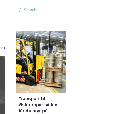
ion
Transport til
Østeuropa: sådan
får du styr på