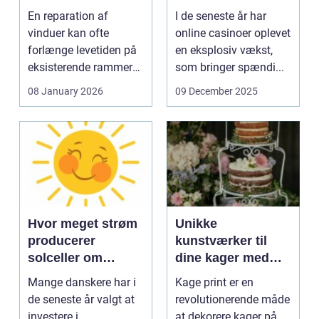
En reparation af
I de seneste år har
vinduer kan ofte
online casinoer oplevet
forlænge levetiden på
en eksplosiv vækst,
eksisterende rammer
som bringer spændi...
og glas med ...
08 January 2026
09 December 2025
Hvor meget strøm
Unikke
producerer
kunstværker til
solceller om
dine kager med
vinteren?
kage print
Mange danskere har i
Kage print er en
de seneste år valgt at
revolutionerende måde
investere i
at dekorere kager på,