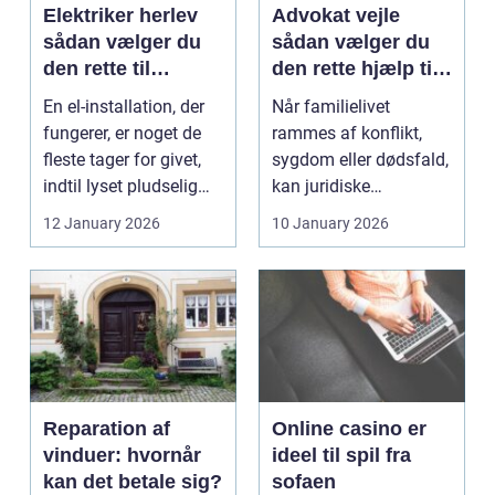
Elektriker herlev
Advokat vejle
sådan vælger du
sådan vælger du
den rette til
den rette hjælp til
opgaven
familien
En el-installation, der
Når familielivet
fungerer, er noget de
rammes af konflikt,
fleste tager for givet,
sygdom eller dødsfald,
indtil lyset pludselig
kan juridiske
går, el...
spørgsmål hurtigt
12 January 2026
10 January 2026
vokse si...
Reparation af
Online casino er
vinduer: hvornår
ideel til spil fra
kan det betale sig?
sofaen