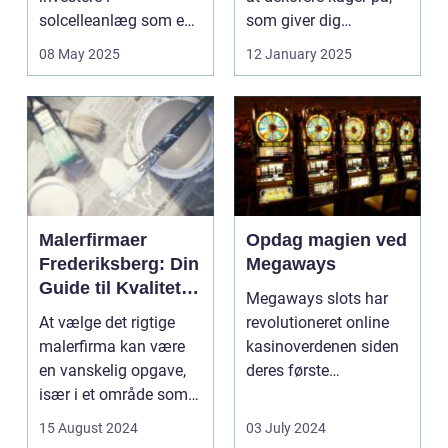
solcelleanlæg som en
som giver dig
bæred...
mulighed for ...
08 May 2025
12 January 2025
Malerfirmaer
Opdag magien ved
Frederiksberg: Din
Megaways
Guide til Kvalitet
Megaways slots har
og Service
At vælge det rigtige
revolutioneret online
malerfirma kan være
kasinoverdenen siden
en vanskelig opgave,
deres første
især i et område som
fremtræden. Disse
Frederiksberg, hv...
spillea...
15 August 2024
03 July 2024