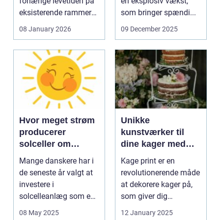
forlænge levetiden på
en eksplosiv vækst,
eksisterende rammer
som bringer spændi...
og glas med ...
08 January 2026
09 December 2025
Hvor meget strøm
Unikke
producerer
kunstværker til
solceller om
dine kager med
vinteren?
kage print
Mange danskere har i
Kage print er en
de seneste år valgt at
revolutionerende måde
investere i
at dekorere kager på,
solcelleanlæg som en
som giver dig
bæred...
mulighed for ...
08 May 2025
12 January 2025