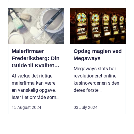
Malerfirmaer
Opdag magien ved
Frederiksberg: Din
Megaways
Guide til Kvalitet
Megaways slots har
og Service
At vælge det rigtige
revolutioneret online
malerfirma kan være
kasinoverdenen siden
en vanskelig opgave,
deres første
især i et område som
fremtræden. Disse
Frederiksberg, hv...
spillea...
15 August 2024
03 July 2024