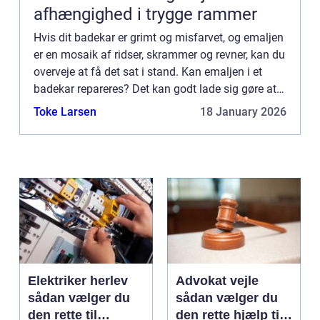
afhængighed i trygge rammer
Hvis dit badekar er grimt og misfarvet, og emaljen
er en mosaik af ridser, skrammer og revner, kan du
overveje at få det sat i stand. Kan emaljen i et
badekar repareres? Det kan godt lade sig gøre at
sætte et badekar i stand ved at reparere emaljen
Toke Larsen
18 January 2026
p...
Elektriker herlev
Advokat vejle
sådan vælger du
sådan vælger du
den rette til
den rette hjælp til