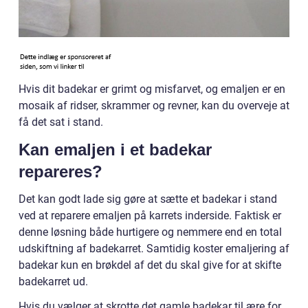
Hvis dit badekar er grimt og misfarvet, og emaljen er en
mosaik af ridser, skrammer og revner, kan du overveje at
få det sat i stand.
Kan emaljen i et badekar
repareres?
Det kan godt lade sig gøre at sætte et badekar i stand
ved at reparere emaljen på karrets inderside. Faktisk er
denne løsning både hurtigere og nemmere end en total
udskiftning af badekarret. Samtidig koster emaljering af
badekar kun en brøkdel af det du skal give for at skifte
badekarret ud.
Hvis du vælger at skrotte det gamle badekar til ære for