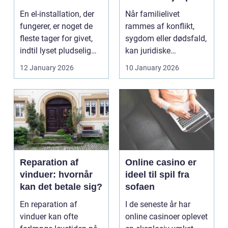
opgaven
familien
En el-installation, der
Når familielivet
fungerer, er noget de
rammes af konflikt,
fleste tager for givet,
sygdom eller dødsfald,
indtil lyset pludselig
kan juridiske
går, el...
spørgsmål hurtigt
12 January 2026
10 January 2026
vokse si...
Reparation af
Online casino er
vinduer: hvornår
ideel til spil fra
kan det betale sig?
sofaen
En reparation af
I de seneste år har
vinduer kan ofte
online casinoer oplevet