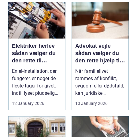
Elektriker herlev
Advokat vejle
sådan vælger du
sådan vælger du
den rette til
den rette hjælp til
opgaven
familien
En el-installation, der
Når familielivet
fungerer, er noget de
rammes af konflikt,
fleste tager for givet,
sygdom eller dødsfald,
indtil lyset pludselig
kan juridiske
går, el...
spørgsmål hurtigt
12 January 2026
10 January 2026
vokse si...