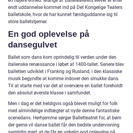
en højere enhed. Mange af Balleteaterets elever er efter
endt uddannelse kommet ind på Det Kongelige Teaters
balletskole, hvor de har kunnet færdiguddanne sig til
store balletstjerner.
En god oplevelse på
dansegulvet
Ballet som dans kom oprindelig til verden under den
italienske renæssance i løbet af 1400-tallet. Senere blev
balletten udviklet i Frankrig og Rusland, i den klassiske
musik begyndte at komme indover den smukke dans.
Til at starte med var det at overvære en ballet foreholdt
den absolut øverste klasse i samfundet.
Men i dag er det heldigvis også blevet muligt for folk
med almindelige indtægter at nyde denne fantastiske
scenedans. Herhjemme sørger Balletteatret for, at børn
der gerne vil danse ballet får den bedste undervisning
samtidig med, at de får en virkelig god oplevelse på