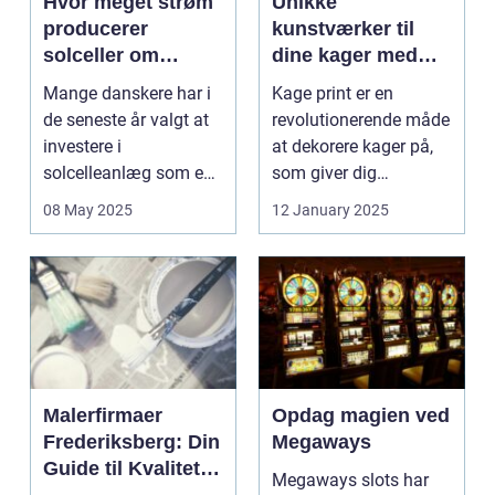
Hvor meget strøm
Unikke
producerer
kunstværker til
solceller om
dine kager med
vinteren?
kage print
Mange danskere har i
Kage print er en
de seneste år valgt at
revolutionerende måde
investere i
at dekorere kager på,
solcelleanlæg som en
som giver dig
bæred...
mulighed for ...
08 May 2025
12 January 2025
Malerfirmaer
Opdag magien ved
Frederiksberg: Din
Megaways
Guide til Kvalitet
Megaways slots har
og Service