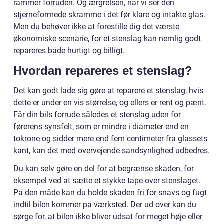
rammer forruden. Og ærgrelsen, når vi ser den
stjerneformede skramme i det før klare og intakte glas.
Men du behøver ikke at forestille dig det værste
økonomiske scenarie, for et stenslag kan nemlig godt
repareres både hurtigt og billigt.
Hvordan repareres et stenslag?
Det kan godt lade sig gøre at reparere et stenslag, hvis
dette er under en vis størrelse, og ellers er rent og pænt.
Får din bils forrude således et stenslag uden for
førerens synsfelt, som er mindre i diameter end en
tokrone og sidder mere end fem centimeter fra glassets
kant, kan det med overvejende sandsynlighed udbedres.
Du kan selv gøre en del for at begrænse skaden, for
eksempel ved at sætte et stykke tape over stenslaget.
På den måde kan du holde skaden fri for snavs og fugt
indtil bilen kommer på værksted. Der ud over kan du
sørge for, at bilen ikke bliver udsat for meget høje eller