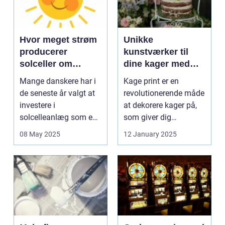
Hvor meget strøm
Unikke
producerer
kunstværker til
solceller om
dine kager med
vinteren?
kage print
Mange danskere har i
Kage print er en
de seneste år valgt at
revolutionerende måde
investere i
at dekorere kager på,
solcelleanlæg som en
som giver dig
bæred...
mulighed for ...
08 May 2025
12 January 2025