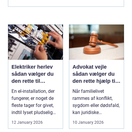
Elektriker herlev
Advokat vejle
sådan vælger du
sådan vælger du
den rette til
den rette hjælp til
opgaven
familien
En el-installation, der
Når familielivet
fungerer, er noget de
rammes af konflikt,
fleste tager for givet,
sygdom eller dødsfald,
indtil lyset pludselig
kan juridiske
går, el...
spørgsmål hurtigt
12 January 2026
10 January 2026
vokse si...