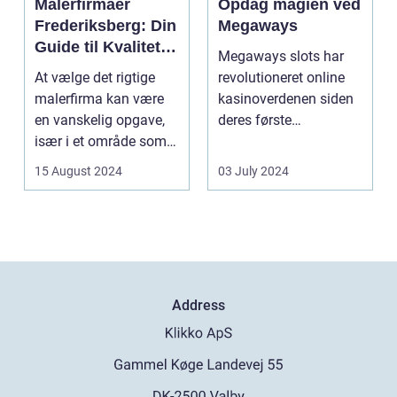
Malerfirmaer
Opdag magien ved
Frederiksberg: Din
Megaways
Guide til Kvalitet
Megaways slots har
og Service
At vælge det rigtige
revolutioneret online
malerfirma kan være
kasinoverdenen siden
en vanskelig opgave,
deres første
især i et område som
fremtræden. Disse
Frederiksberg, hv...
spillea...
15 August 2024
03 July 2024
Address