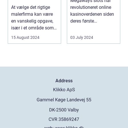
Megaways slots har
og Service
At vælge det rigtige
revolutioneret online
malerfirma kan være
kasinoverdenen siden
en vanskelig opgave,
deres første
især i et område som
fremtræden. Disse
Frederiksberg, hv...
spillea...
15 August 2024
03 July 2024
Address