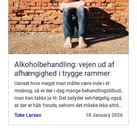
Alkoholbehandling: vejen ud af
afhængighed i trygge rammer
Uanset hvor meget man måtte være inde i et
misbrug, så er der i dag mange behandlingstilbud,
man kan takke ja til. Det betyder selvfølgelig også,
at der er håb forude, selvom det måske ikke altid
virker sådan, når man står midt i misbruget. Et af
Toke Larsen
18 January 2026
de ...