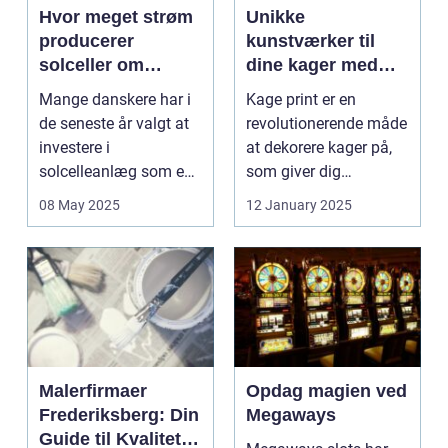
Hvor meget strøm
Unikke
producerer
kunstværker til
solceller om
dine kager med
vinteren?
kage print
Mange danskere har i
Kage print er en
de seneste år valgt at
revolutionerende måde
investere i
at dekorere kager på,
solcelleanlæg som en
som giver dig
bæred...
mulighed for ...
08 May 2025
12 January 2025
Malerfirmaer
Opdag magien ved
Frederiksberg: Din
Megaways
Guide til Kvalitet