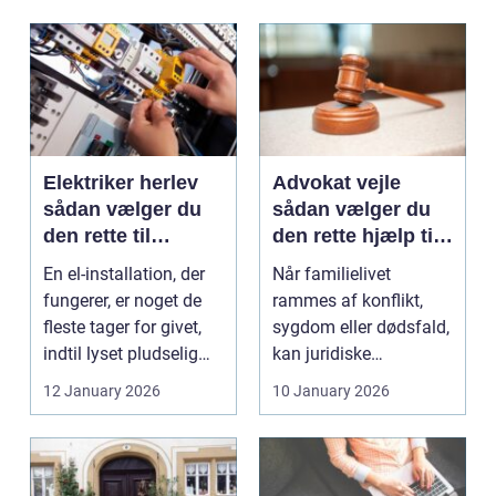
Elektriker herlev
Advokat vejle
sådan vælger du
sådan vælger du
den rette til
den rette hjælp til
opgaven
familien
En el-installation, der
Når familielivet
fungerer, er noget de
rammes af konflikt,
fleste tager for givet,
sygdom eller dødsfald,
indtil lyset pludselig
kan juridiske
går, el...
spørgsmål hurtigt
12 January 2026
10 January 2026
vokse si...