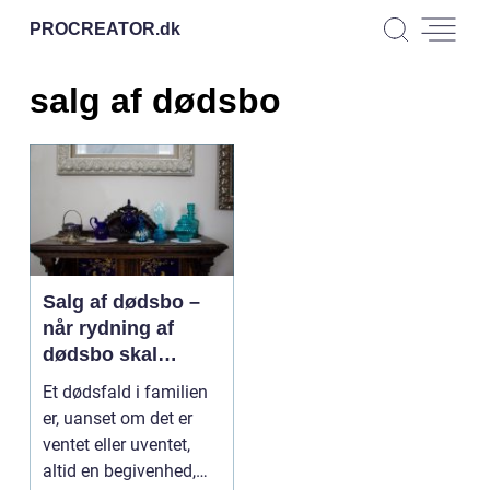
PROCREATOR.
dk
salg af dødsbo
Salg af dødsbo –
når rydning af
dødsbo skal
foregå nemt og
Et dødsfald i familien
smertefrit
er, uanset om det er
ventet eller uventet,
altid en begivenhed,