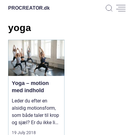
PROCREATOR.
dk
yoga
Yoga – motion
med indhold
Leder du efter en
alsidig motionsform,
som både taler til krop
og sjæl? Er du ikke lige
...
19 July 2018