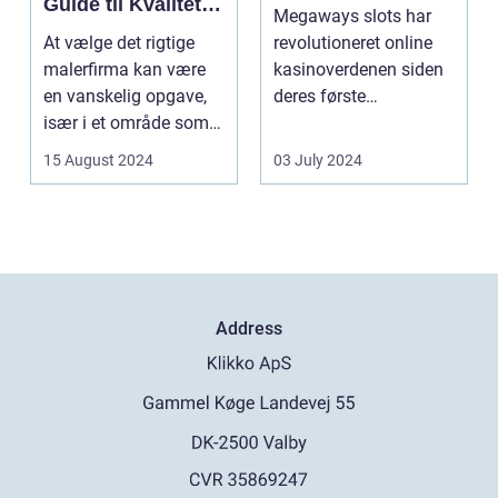
Guide til Kvalitet
Megaways slots har
og Service
At vælge det rigtige
revolutioneret online
malerfirma kan være
kasinoverdenen siden
en vanskelig opgave,
deres første
især i et område som
fremtræden. Disse
Frederiksberg, hv...
spillea...
15 August 2024
03 July 2024
Address