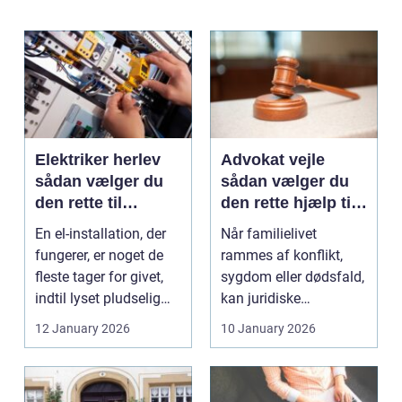
Elektriker herlev
Advokat vejle
sådan vælger du
sådan vælger du
den rette til
den rette hjælp til
opgaven
familien
En el-installation, der
Når familielivet
fungerer, er noget de
rammes af konflikt,
fleste tager for givet,
sygdom eller dødsfald,
indtil lyset pludselig
kan juridiske
går, el...
spørgsmål hurtigt
12 January 2026
10 January 2026
vokse si...