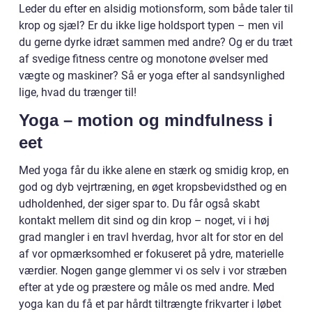
Leder du efter en alsidig motionsform, som både taler til
krop og sjæl? Er du ikke lige holdsport typen – men vil
du gerne dyrke idræt sammen med andre? Og er du træt
af svedige fitness centre og monotone øvelser med
vægte og maskiner? Så er yoga efter al sandsynlighed
lige, hvad du trænger til!
Yoga – motion og mindfulness i
eet
Med yoga får du ikke alene en stærk og smidig krop, en
god og dyb vejrtræning, en øget kropsbevidsthed og en
udholdenhed, der siger spar to. Du får også skabt
kontakt mellem dit sind og din krop – noget, vi i høj
grad mangler i en travl hverdag, hvor alt for stor en del
af vor opmærksomhed er fokuseret på ydre, materielle
værdier. Nogen gange glemmer vi os selv i vor stræben
efter at yde og præstere og måle os med andre. Med
yoga kan du få et par hårdt tiltrængte frikvarter i løbet