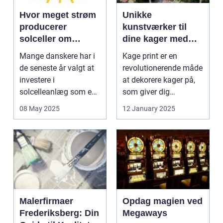
Hvor meget strøm
Unikke
producerer
kunstværker til
solceller om
dine kager med
vinteren?
kage print
Mange danskere har i
Kage print er en
de seneste år valgt at
revolutionerende måde
investere i
at dekorere kager på,
solcelleanlæg som en
som giver dig
bæred...
mulighed for ...
08 May 2025
12 January 2025
Malerfirmaer
Opdag magien ved
Frederiksberg: Din
Megaways