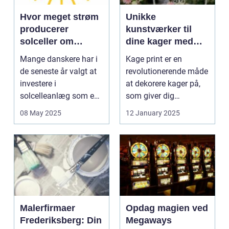
Hvor meget strøm
Unikke
producerer
kunstværker til
solceller om
dine kager med
vinteren?
kage print
Mange danskere har i
Kage print er en
de seneste år valgt at
revolutionerende måde
investere i
at dekorere kager på,
solcelleanlæg som en
som giver dig
bæred...
mulighed for ...
08 May 2025
12 January 2025
Malerfirmaer
Opdag magien ved
Frederiksberg: Din
Megaways