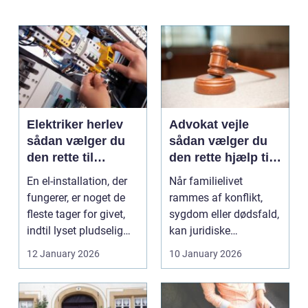
Elektriker herlev
Advokat vejle
sådan vælger du
sådan vælger du
den rette til
den rette hjælp til
opgaven
familien
En el-installation, der
Når familielivet
fungerer, er noget de
rammes af konflikt,
fleste tager for givet,
sygdom eller dødsfald,
indtil lyset pludselig
kan juridiske
går, el...
spørgsmål hurtigt
12 January 2026
10 January 2026
vokse si...