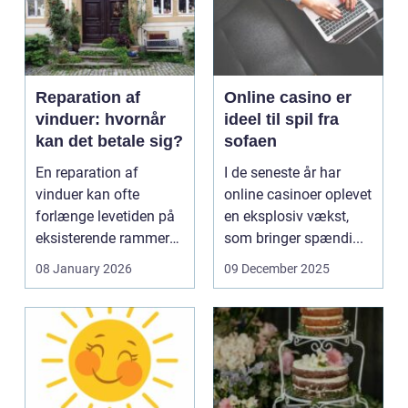
Reparation af
Online casino er
vinduer: hvornår
ideel til spil fra
kan det betale sig?
sofaen
En reparation af
I de seneste år har
vinduer kan ofte
online casinoer oplevet
forlænge levetiden på
en eksplosiv vækst,
eksisterende rammer
som bringer spændi...
og glas med ...
08 January 2026
09 December 2025