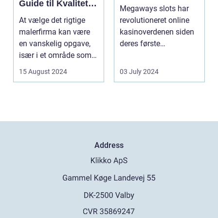
Guide til Kvalitet
Megaways slots har
og Service
At vælge det rigtige
revolutioneret online
malerfirma kan være
kasinoverdenen siden
en vanskelig opgave,
deres første
især i et område som
fremtræden. Disse
Frederiksberg, hv...
spillea...
15 August 2024
03 July 2024
Address