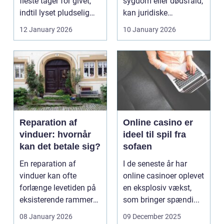
fleste tager for givet,
sygdom eller dødsfald,
indtil lyset pludselig
kan juridiske
går, el...
spørgsmål hurtigt
12 January 2026
10 January 2026
vokse si...
Reparation af
Online casino er
vinduer: hvornår
ideel til spil fra
kan det betale sig?
sofaen
En reparation af
I de seneste år har
vinduer kan ofte
online casinoer oplevet
forlænge levetiden på
en eksplosiv vækst,
eksisterende rammer
som bringer spændi...
og glas med ...
08 January 2026
09 December 2025