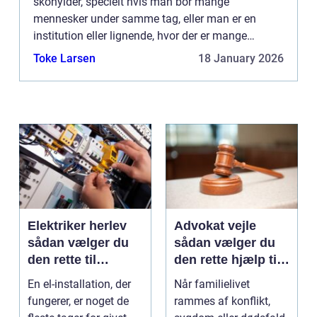
skohylder, specielt hvis man bor mange
mennesker under samme tag, eller man er en
institution eller lignende, hvor der er mange
besøgende med videre, der kommer forbi med
Toke Larsen
18 January 2026
deres sko. På den måde sørger man...
Elektriker herlev
Advokat vejle
sådan vælger du
sådan vælger du
den rette til
den rette hjælp til
opgaven
familien
En el-installation, der
Når familielivet
fungerer, er noget de
rammes af konflikt,