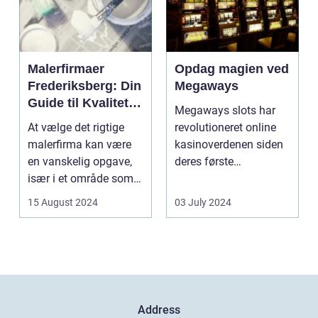
Malerfirmaer
Opdag magien ved
Frederiksberg: Din
Megaways
Guide til Kvalitet
Megaways slots har
og Service
At vælge det rigtige
revolutioneret online
malerfirma kan være
kasinoverdenen siden
en vanskelig opgave,
deres første
især i et område som
fremtræden. Disse
Frederiksberg, hv...
spillea...
15 August 2024
03 July 2024
Address