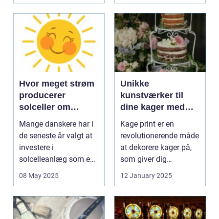
Hvor meget strøm
Unikke
producerer
kunstværker til
solceller om
dine kager med
vinteren?
kage print
Mange danskere har i
Kage print er en
de seneste år valgt at
revolutionerende måde
investere i
at dekorere kager på,
solcelleanlæg som en
som giver dig
bæred...
mulighed for ...
08 May 2025
12 January 2025