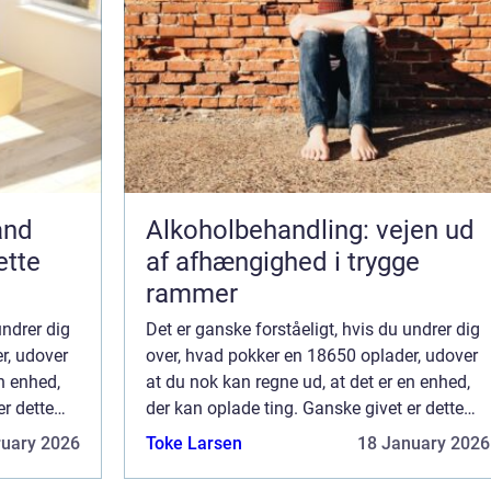
and
Alkoholbehandling: vejen ud
ette
af afhængighed i trygge
rammer
undrer dig
Det er ganske forståeligt, hvis du undrer dig
r, udover
over, hvad pokker en 18650 oplader, udover
n enhed,
at du nok kan regne ud, at det er en enhed,
er dette
der kan oplade ting. Ganske givet er dette
r at bruge
korrekt, men nærmere betegnet, for at bruge
ruary 2026
Toke Larsen
18 January 2026
et mere almindelig...