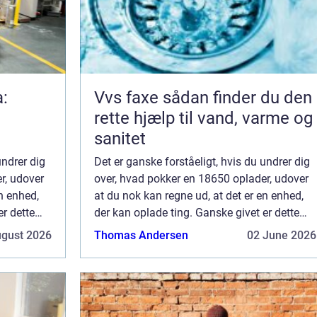
a:
Vvs faxe sådan finder du den
rette hjælp til vand, varme og
sanitet
undrer dig
Det er ganske forståeligt, hvis du undrer dig
r, udover
over, hvad pokker en 18650 oplader, udover
n enhed,
at du nok kan regne ud, at det er en enhed,
er dette
der kan oplade ting. Ganske givet er dette
r at bruge
korrekt, men nærmere betegnet, for at bruge
ugust 2026
Thomas Andersen
02 June 2026
et mere almindelig...