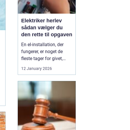
Elektriker herlev
sådan vælger du
den rette til opgaven
En el-installation, der
fungerer, er noget de
fleste tager for givet,
indtil lyset pludselig går,
12 January 2026
eller en stikkontakt bliver
varm. Når el først giver
problemer, kan det
hurtigt blive både utrygt
og dyrt, hvis der ikke
reageres rigtigt. Derfor
giver ...