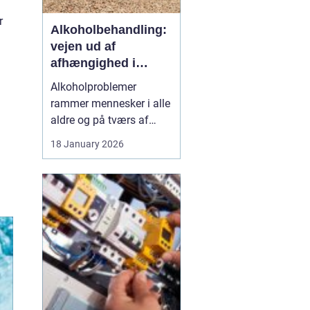
r
Alkoholbehandling:
vejen ud af
afhængighed i
trygge rammer
Alkoholproblemer
rammer mennesker i alle
aldre og på tværs af
sociale skel. For mange
18 January 2026
starter det med hygge,
afslapning eller en måde
at dæmpe uro og svære
følelser på. Langsomt
flytter alkoholen græns...