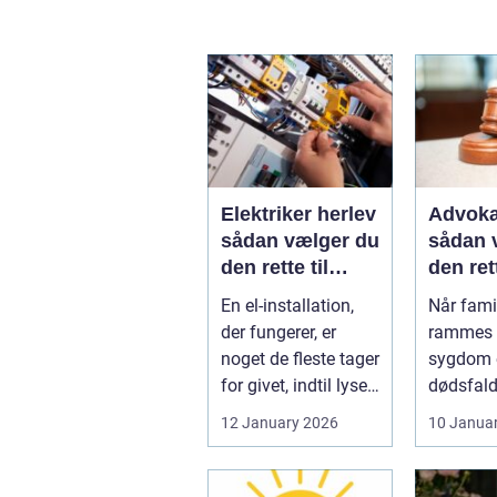
Elektriker herlev
Advoka
sådan vælger du
sådan 
den rette til
den ret
opgaven
til fami
En el-installation,
Når famil
der fungerer, er
rammes a
noget de fleste tager
sygdom e
for givet, indtil lyset
dødsfald
pludselig går, el...
juridisk
12 January 2026
10 Janua
hurtigt v