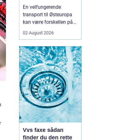
logistikken
En velfungerende
transport til Østeuropa
kan være forskellen på
en god forretning og
02 August 2026
dyre forsinkelser. Mange
danske virksomheder ser
mod Baltikum, Ukraine
og resten af regionen for
at finde nye kunder og
leverandører. Men v...
n
r
Vvs faxe sådan
finder du den rette