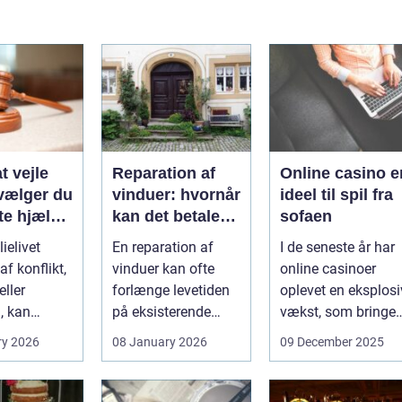
t vejle
Reparation af
Online casino e
vælger du
vinduer: hvornår
ideel til spil fra
te hjælp
kan det betale
sofaen
lien
sig?
ielivet
En reparation af
I de seneste år har
f konflikt,
vinduer kan ofte
online casinoer
ller
forlænge levetiden
oplevet en eksplosi
, kan
på eksisterende
vækst, som bringer
e spørgsmål
rammer og glas
spændi...
ry 2026
08 January 2026
09 December 2025
okse si...
med ...