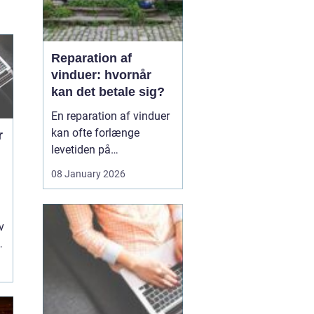
Reparation af
vinduer: hvornår
kan det betale sig?
En reparation af vinduer
kan ofte forlænge
r
levetiden på
eksisterende rammer og
08 January 2026
glas med mange år. For
mange husejere står
valget mellem at
v
reparere eller udskifte
hele vinduet, og
beslutningen har både
økonomiske,...