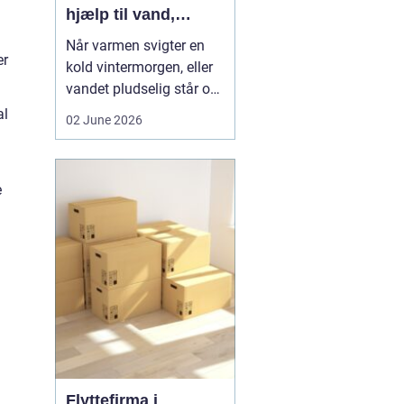
hjælp til vand,
varme og sanitet
Når varmen svigter en
er
kold vintermorgen, eller
vandet pludselig står op
af afløbet, har du brug
al
02 June 2026
for hjælp med det
samme. I Faxe og
omegn spiller VVS-
e
installatører en central
rolle i hverdagen, selv
om vi sjældent tænker
over det. Gennemgang
af varmea...
Flyttefirma i