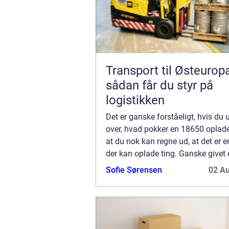
Transport til Østeurop
sådan får du styr på
logistikken
Det er ganske forståeligt, hvis du 
over, hvad pokker en 18650 oplade
at du nok kan regne ud, at det er e
der kan oplade ting. Ganske givet 
korrekt, men nærmere betegnet, fo
Sofie Sørensen
02 A
et mere almindelig...