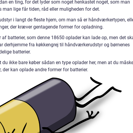
sådan en ting, for det lyder som noget henkastet noget, som man
man lige får tiden, råd eller muligheden for det.
dstyr i langt de fleste hjem, om man så er håndværkertypen, ell
ger, der kræver gentagende former for opladning.
per af batterier, som denne 18650 oplader kan lade op, men det sk
har derhjemme fra køkkengrej til håndværkerudstyr og børnenes
elige batterier.
t du ikke bare køber sådan en type oplader her, men at du måsk
r, der kan oplade andre former for batterier.