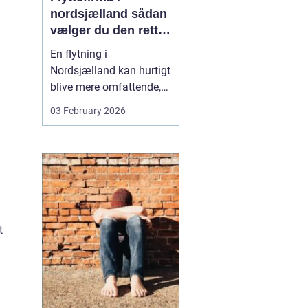
nordsjælland sådan
vælger du den rette
partner til din
En flytning i
flytning
Nordsjælland kan hurtigt
blive mere omfattende,
end man først tror. Der er
03 February 2026
nøgler, flyttekasser,
adgangsforhold,
parkering, møbler der
skal skilles ad, og
ejendele med
affektionsværdi, som
helst skal komme sikkert
t
frem. Mange vælger
der...