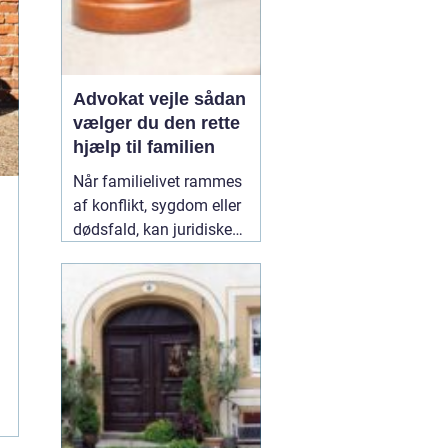
Advokat vejle sådan
vælger du den rette
hjælp til familien
Når familielivet rammes
af konflikt, sygdom eller
dødsfald, kan juridiske
spørgsmål hurtigt vokse
sig store. Mange oplever,
at de både skal håndtere
følelser og praktiske
problemer på én gang.
Her kan en erfaren
10
January 2026