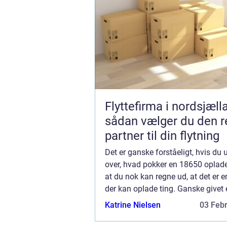
Flyttefirma i nordsjæll
sådan vælger du den r
partner til din flytning
Det er ganske forståeligt, hvis du 
over, hvad pokker en 18650 oplade
at du nok kan regne ud, at det er e
der kan oplade ting. Ganske givet 
korrekt, men nærmere betegnet, fo
Katrine Nielsen
03 Feb
et mere almindelig...