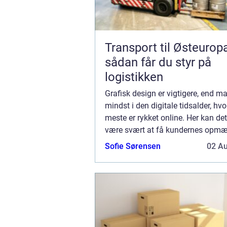
Transport til Østeurop
sådan får du styr på
logistikken
Grafisk design er vigtigere, end man
mindst i den digitale tidsalder, hvo
meste er rykket online. Her kan de
være svært at få kundernes opm
– og fastholde den. Der er efterhå
Sofie Sørensen
02 A