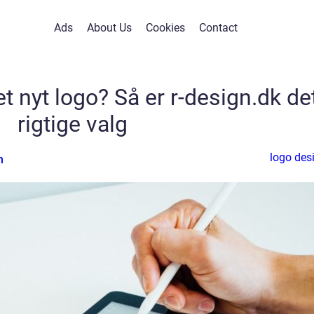
Ads
About Us
Cookies
Contact
 nyt logo? Så er r-design.dk de
rigtige valg
logo des
n