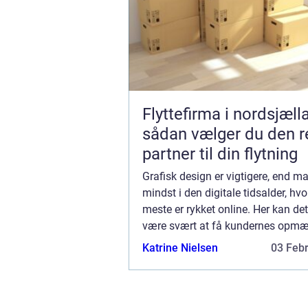
Flyttefirma i nordsjæll
sådan vælger du den r
partner til din flytning
Grafisk design er vigtigere, end man
mindst i den digitale tidsalder, hvo
meste er rykket online. Her kan de
være svært at få kundernes opm
– og fastholde den. Der er efterhå
Katrine Nielsen
03 Feb