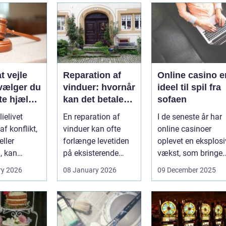
t vejle
Reparation af
Online casino e
vælger du
vinduer: hvornår
ideel til spil fra
te hjælp
kan det betale
sofaen
lien
sig?
ielivet
En reparation af
I de seneste år har
f konflikt,
vinduer kan ofte
online casinoer
ller
forlænge levetiden
oplevet en eksplosi
, kan
på eksisterende
vækst, som bringer
e spørgsmål
rammer og glas
spændi...
ry 2026
08 January 2026
09 December 2025
okse si...
med ...