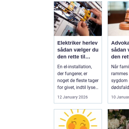
Elektriker herlev
Advoka
sådan vælger du
sådan 
den rette til
den ret
opgaven
til fami
En el-installation,
Når famil
der fungerer, er
rammes a
noget de fleste tager
sygdom e
for givet, indtil lyset
dødsfald
pludselig går, el...
juridisk
12 January 2026
10 Janua
hurtigt v