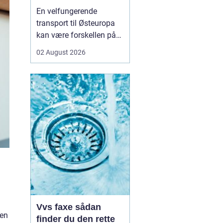
logistikken
En velfungerende
transport til Østeuropa
kan være forskellen på
en god forretning og
02 August 2026
dyre forsinkelser. Mange
danske virksomheder ser
mod Baltikum, Ukraine
og resten af regionen for
at finde nye kunder og
leverandører. Men v...
Vvs faxe sådan
den
finder du den rette