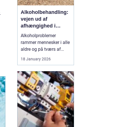
Alkoholbehandling:
.
vejen ud af
afhængighed i
trygge rammer
Alkoholproblemer
rammer mennesker i alle
aldre og på tværs af
sociale skel. For mange
18 January 2026
starter det med hygge,
afslapning eller en måde
at dæmpe uro og svære
følelser på. Langsomt
flytter alkoholen græns...