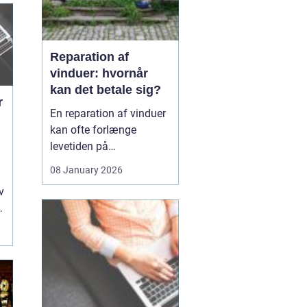
Reparation af
vinduer: hvornår
kan det betale sig?
r
En reparation af vinduer
kan ofte forlænge
levetiden på
eksisterende rammer og
08 January 2026
glas med mange år. For
v
mange husejere står
valget mellem at
reparere eller udskifte
hele vinduet, og
beslutningen har både
økonomiske,...