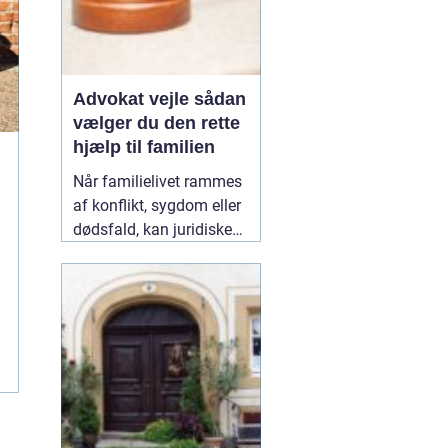
Advokat vejle sådan
vælger du den rette
hjælp til familien
Når familielivet rammes
af konflikt, sygdom eller
dødsfald, kan juridiske
spørgsmål hurtigt vokse
sig store. Mange oplever,
at de både skal håndtere
følelser og praktiske
problemer på én gang.
Her kan en erfaren
10
January 2026