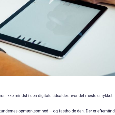
or. Ikke mindst i den digitale tidsalder, hvor det meste er rykket
å kundernes opmærksomhed – og fastholde den. Der er efterhån