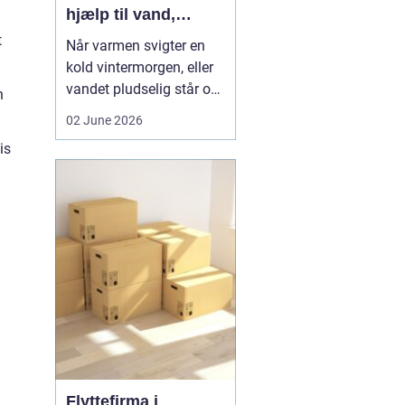
hjælp til vand,
varme og sanitet
t
Når varmen svigter en
kold vintermorgen, eller
vandet pludselig står op
n
af afløbet, har du brug
02 June 2026
for hjælp med det
is
samme. I Faxe og
omegn spiller VVS-
installatører en central
rolle i hverdagen, selv
om vi sjældent tænker
over det. Gennemgang
af varmea...
Flyttefirma i