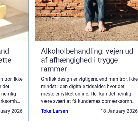
and
Alkoholbehandling: vejen ud
ette
af afhængighed i trygge
rammer
 tror. Ikke
Grafisk design er vigtigere, end man tror. Ikke
r det
mindst i den digitale tidsalder, hvor det
t nemlig
meste er rykket online. Her kan det nemlig
ærksomhed
være svært at få kundernes opmærksomhed
nden s&...
– og fastholde den. Der er efterhånden s&...
ruary 2026
Toke Larsen
18 January 2026