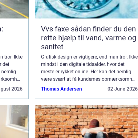
a:
Vvs faxe sådan finder du den
rette hjælp til vand, varme og
sanitet
 tror. Ikke
Grafisk design er vigtigere, end man tror. Ikke
r det
mindst i den digitale tidsalder, hvor det
t nemlig
meste er rykket online. Her kan det nemlig
ærksomhed
være svært at få kundernes opmærksomhed
nden s&...
– og fastholde den. Der er efterhånden s&...
ugust 2026
Thomas Andersen
02 June 2026