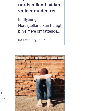
nordsjælland sådan
vælger du den rette
partner til din
En flytning i
flytning
Nordsjælland kan hurtigt
blive mere omfattende,
end man først tror. Der er
03 February 2026
nøgler, flyttekasser,
adgangsforhold,
parkering, møbler der
skal skilles ad, og
ejendele med
affektionsværdi, som
helst skal komme sikkert
frem. Mange vælger
der...
n.
 de