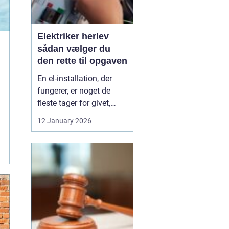
Elektriker herlev
sådan vælger du
den rette til opgaven
En el-installation, der
fungerer, er noget de
fleste tager for givet,
indtil lyset pludselig går,
12 January 2026
eller en stikkontakt bliver
varm. Når el først giver
problemer, kan det
hurtigt blive både utrygt
og dyrt, hvis der ikke
reageres rigtigt. Derfor
giver ...