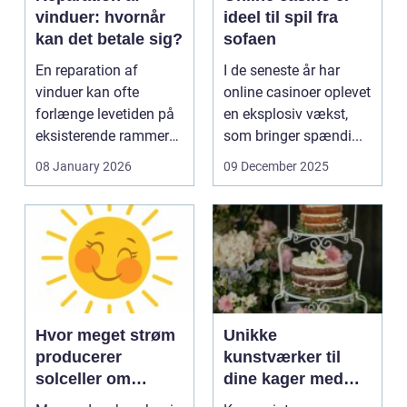
vinduer: hvornår
ideel til spil fra
kan det betale sig?
sofaen
En reparation af
I de seneste år har
vinduer kan ofte
online casinoer oplevet
forlænge levetiden på
en eksplosiv vækst,
eksisterende rammer
som bringer spændi...
og glas med ...
08 January 2026
09 December 2025
Hvor meget strøm
Unikke
producerer
kunstværker til
solceller om
dine kager med
vinteren?
kage print