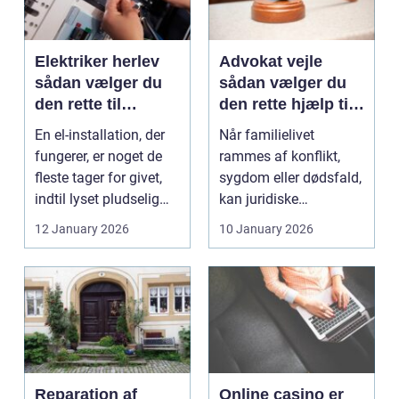
Elektriker herlev
Advokat vejle
sådan vælger du
sådan vælger du
den rette til
den rette hjælp til
opgaven
familien
En el-installation, der
Når familielivet
fungerer, er noget de
rammes af konflikt,
fleste tager for givet,
sygdom eller dødsfald,
indtil lyset pludselig
kan juridiske
går, el...
spørgsmål hurtigt
12 January 2026
10 January 2026
vokse si...
Reparation af
Online casino er