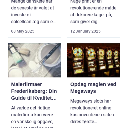
Mange danskere har i
Kage print er en
de seneste år valgt at
revolutionerende måde
investere i
at dekorere kager på,
solcelleanlæg som en
som giver dig
bæred...
mulighed for ...
08 May 2025
12 January 2025
Malerfirmaer
Opdag magien ved
Frederiksberg: Din
Megaways
Guide til Kvalitet
Megaways slots har
og Service
At vælge det rigtige
revolutioneret online
malerfirma kan være
kasinoverdenen siden
en vanskelig opgave,
deres første