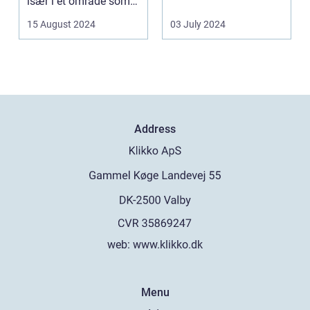
især i et område som
fremtræden. Disse
Frederiksberg, hv...
spillea...
15 August 2024
03 July 2024
Address
web:
www.klikko.dk
Menu