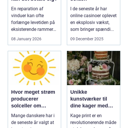
En reparation af
I de seneste år har
vinduer kan ofte
online casinoer oplevet
forlænge levetiden på
en eksplosiv vækst,
eksisterende rammer
som bringer spændi...
og glas med ...
08 January 2026
09 December 2025
Hvor meget strøm
Unikke
producerer
kunstværker til
solceller om
dine kager med
vinteren?
kage print
Mange danskere har i
Kage print er en
de seneste år valgt at
revolutionerende måde