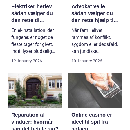
Elektriker herlev
Advokat vejle
sådan vælger du
sådan vælger du
den rette til
den rette hjælp til
opgaven
familien
En el-installation, der
Når familielivet
fungerer, er noget de
rammes af konflikt,
fleste tager for givet,
sygdom eller dødsfald,
indtil lyset pludselig
kan juridiske
går, el...
spørgsmål hurtigt
12 January 2026
10 January 2026
vokse si...
Reparation af
Online casino er
vinduer: hvornår
ideel til spil fra
kan det betale sig?
sofaen