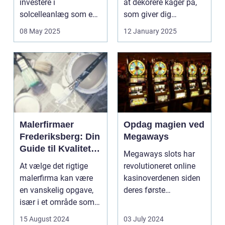
investere i
at dekorere kager på,
solcelleanlæg som en
som giver dig
bæred...
mulighed for ...
08 May 2025
12 January 2025
Malerfirmaer
Opdag magien ved
Frederiksberg: Din
Megaways
Guide til Kvalitet
Megaways slots har
og Service
At vælge det rigtige
revolutioneret online
malerfirma kan være
kasinoverdenen siden
en vanskelig opgave,
deres første
især i et område som
fremtræden. Disse
Frederiksberg, hv...
spillea...
15 August 2024
03 July 2024