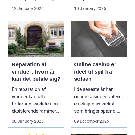
går, el...
spørgsmål hurtigt
12 January 2026
10 January 2026
vokse si...
Reparation af
Online casino er
vinduer: hvornår
ideel til spil fra
kan det betale sig?
sofaen
En reparation af
I de seneste år har
vinduer kan ofte
online casinoer oplevet
forlænge levetiden på
en eksplosiv vækst,
eksisterende rammer
som bringer spændi...
og glas med ...
08 January 2026
09 December 2025