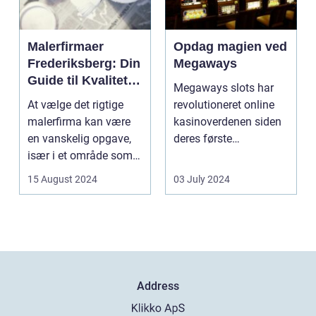
Malerfirmaer
Opdag magien ved
Frederiksberg: Din
Megaways
Guide til Kvalitet
Megaways slots har
og Service
At vælge det rigtige
revolutioneret online
malerfirma kan være
kasinoverdenen siden
en vanskelig opgave,
deres første
især i et område som
fremtræden. Disse
Frederiksberg, hv...
spillea...
15 August 2024
03 July 2024
Address