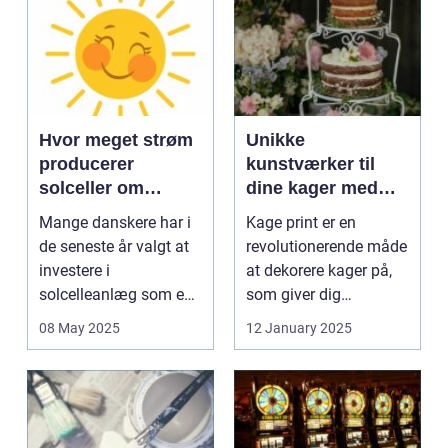
Hvor meget strøm
Unikke
producerer
kunstværker til
solceller om
dine kager med
vinteren?
kage print
Mange danskere har i
Kage print er en
de seneste år valgt at
revolutionerende måde
investere i
at dekorere kager på,
solcelleanlæg som en
som giver dig
bæred...
mulighed for ...
08 May 2025
12 January 2025