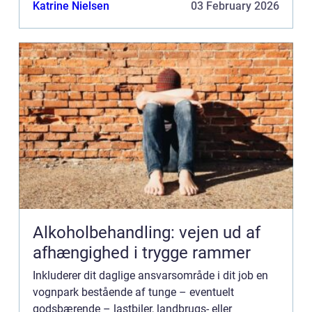
entreprenørmateriel og -køretøjer? Så har du brug
Katrine Nielsen
03 February 2026
for en holdbar aftale med en redningst...
Alkoholbehandling: vejen ud af
afhængighed i trygge rammer
Inkluderer dit daglige ansvarsområde i dit job en
vognpark bestående af tunge – eventuelt
godsbærende – lastbiler, landbrugs- eller