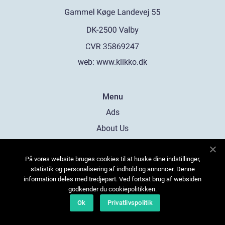
web:
www.klikko.dk
Menu
Ads
About Us
Cookies
På vores website bruges cookies til at huske dine indstillinger,
Contact
statistik og personalisering af indhold og annoncer. Denne
Sitemap
information deles med tredjepart. Ved fortsat brug af websiden
godkender du cookiepolitikken.
Ok
Privatlivspolitik