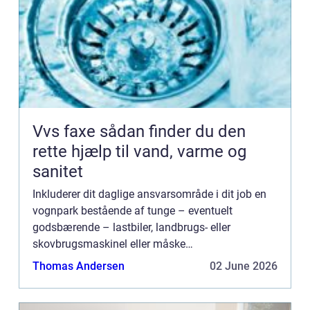
Vvs faxe sådan finder du den
rette hjælp til vand, varme og
sanitet
Inkluderer dit daglige ansvarsområde i dit job en
vognpark bestående af tunge – eventuelt
godsbærende – lastbiler, landbrugs- eller
skovbrugsmaskinel eller måske
entreprenørmateriel og -køretøjer? Så har du brug
Thomas Andersen
02 June 2026
for en holdbar aftale med en redningst...