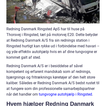
Redning Danmark Ringsted ApS har til huse på
Thorsvej i Ringsted, tæt på motorvej E20. Dette betyder
at Redning Danmark A/S fra sin rednings station i
Ringsted hurtigt kan rykke ud i forbindelse med havari –
og yde effektiv autohjælp hvis en af dine tungvogne er
kommet galt af sted.
Redning Danmark A/S er i besiddelse af såvel
kompetent og erfarent mandskab som af rednings,
bjærgnings og fritræknings køretøjer af den helt store
kaliber. Således er Redning Danmark A/S bedst rustet til
at fungere som din professionelle samarbejdspartner
når det handler om
tungvogne autohjælp i Ringsted
.
Hvem hjælper Redning Danmark