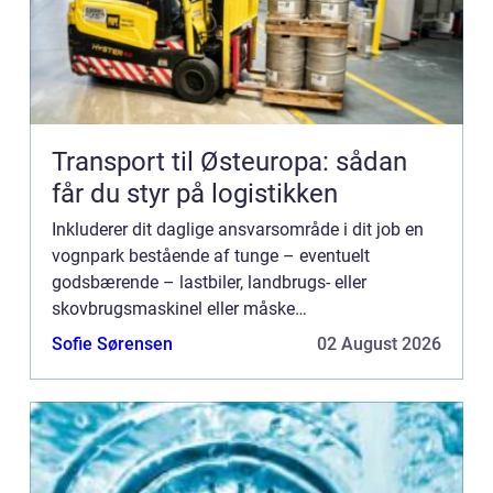
Transport til Østeuropa: sådan
får du styr på logistikken
Inkluderer dit daglige ansvarsområde i dit job en
vognpark bestående af tunge – eventuelt
godsbærende – lastbiler, landbrugs- eller
skovbrugsmaskinel eller måske
entreprenørmateriel og -køretøjer? Så har du brug
Sofie Sørensen
02 August 2026
for en holdbar aftale med en redningst...