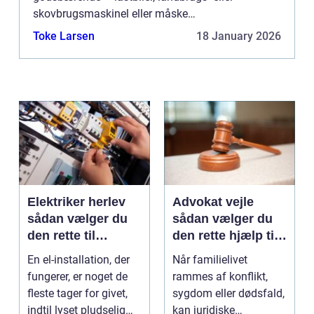
skovbrugsmaskinel eller måske
entreprenørmateriel og -køretøjer? Så har du brug
Toke Larsen
18 January 2026
for en holdbar aftale med en redningst...
Elektriker herlev
Advokat vejle
sådan vælger du
sådan vælger du
den rette til
den rette hjælp til
opgaven
familien
En el-installation, der
Når familielivet
fungerer, er noget de
rammes af konflikt,
fleste tager for givet,
sygdom eller dødsfald,
indtil lyset pludselig
kan juridiske