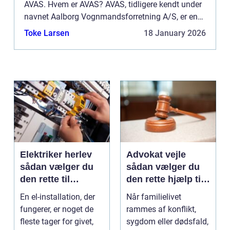
AVAS. Hvem er AVAS? AVAS, tidligere kendt under
navnet Aalborg Vognmandsforretning A/S, er en
transport virksomhed med base i det nordjyske.
Toke Larsen
18 January 2026
Hos AVAS får du nogl...
Elektriker herlev
Advokat vejle
sådan vælger du
sådan vælger du
den rette til
den rette hjælp til
opgaven
familien
En el-installation, der
Når familielivet
fungerer, er noget de
rammes af konflikt,
fleste tager for givet,
sygdom eller dødsfald,