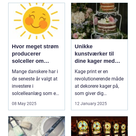
Hvor meget strøm
Unikke
producerer
kunstværker til
solceller om
dine kager med
vinteren?
kage print
Mange danskere har i
Kage print er en
de seneste år valgt at
revolutionerende måde
investere i
at dekorere kager på,
solcelleanlæg som en
som giver dig
bæred...
mulighed for ...
08 May 2025
12 January 2025