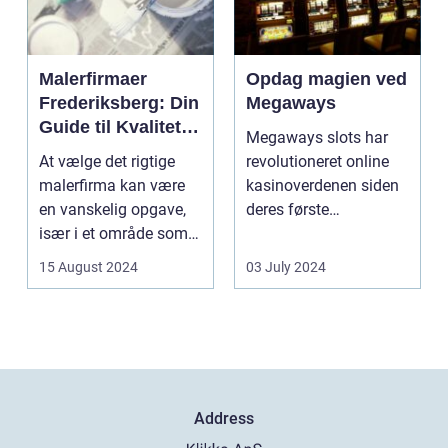
Malerfirmaer
Opdag magien ved
Frederiksberg: Din
Megaways
Guide til Kvalitet
Megaways slots har
og Service
At vælge det rigtige
revolutioneret online
malerfirma kan være
kasinoverdenen siden
en vanskelig opgave,
deres første
især i et område som
fremtræden. Disse
Frederiksberg, hv...
spillea...
15 August 2024
03 July 2024
Address