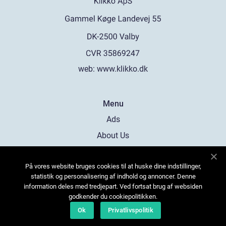
web:
www.klikko.dk
Menu
Ads
About Us
Cookies
På vores website bruges cookies til at huske dine indstillinger,
Contact
statistik og personalisering af indhold og annoncer. Denne
Sitemap
information deles med tredjepart. Ved fortsat brug af websiden
godkender du cookiepolitikken.
Ok
Privatlivspolitik