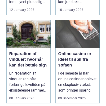
indtil lyset pludselig
kan juridiske
går, el...
spørgsmål hurtigt
12 January 2026
10 January 2026
vokse si...
Reparation af
Online casino er
vinduer: hvornår
ideel til spil fra
kan det betale sig?
sofaen
En reparation af
I de seneste år har
vinduer kan ofte
online casinoer oplevet
forlænge levetiden på
en eksplosiv vækst,
eksisterende rammer
som bringer spændi...
og glas med ...
08 January 2026
09 December 2025