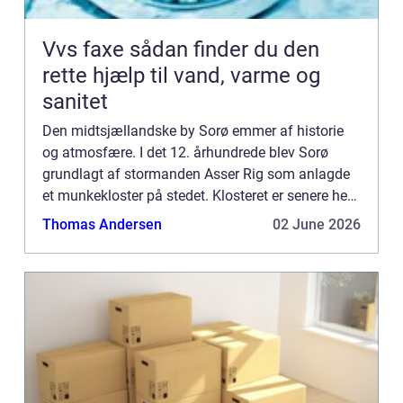
Vvs faxe sådan finder du den
rette hjælp til vand, varme og
sanitet
Den midtsjællandske by Sorø emmer af historie
og atmosfære. I det 12. århundrede blev Sorø
grundlagt af stormanden Asser Rig som anlagde
et munkekloster på stedet. Klosteret er senere hen
blevet til Sorø Akademis Skole, som er det lokale
Thomas Andersen
02 June 2026
gymnasium i ...