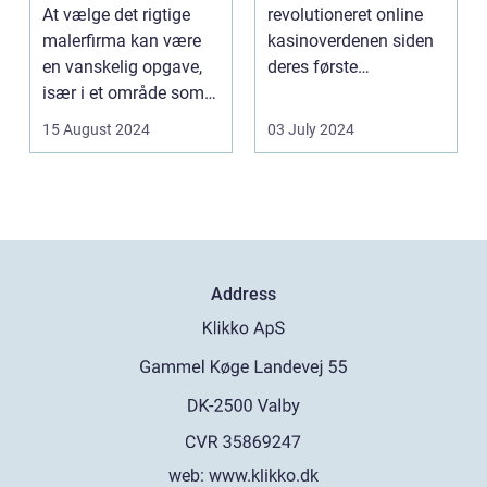
og Service
At vælge det rigtige
revolutioneret online
malerfirma kan være
kasinoverdenen siden
en vanskelig opgave,
deres første
især i et område som
fremtræden. Disse
Frederiksberg, hv...
spillea...
15 August 2024
03 July 2024
Address
web:
www.klikko.dk