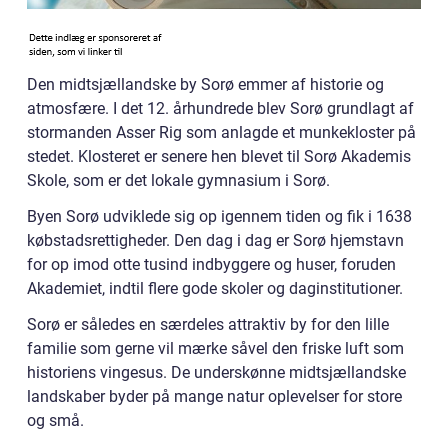
Den midtsjællandske by Sorø emmer af historie og
atmosfære. I det 12. århundrede blev Sorø grundlagt af
stormanden Asser Rig som anlagde et munkekloster på
stedet. Klosteret er senere hen blevet til Sorø Akademis
Skole, som er det lokale gymnasium i Sorø.
Byen Sorø udviklede sig op igennem tiden og fik i 1638
købstadsrettigheder. Den dag i dag er Sorø hjemstavn
for op imod otte tusind indbyggere og huser, foruden
Akademiet, indtil flere gode skoler og daginstitutioner.
Sorø er således en særdeles attraktiv by for den lille
familie som gerne vil mærke såvel den friske luft som
historiens vingesus. De underskønne midtsjællandske
landskaber byder på mange natur oplevelser for store
og små.