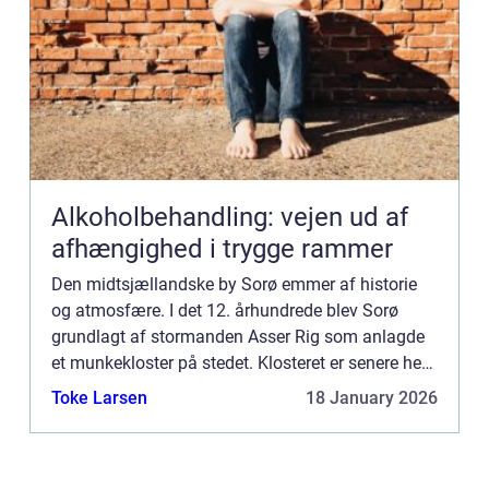
Alkoholbehandling: vejen ud af
afhængighed i trygge rammer
Den midtsjællandske by Sorø emmer af historie
og atmosfære. I det 12. århundrede blev Sorø
grundlagt af stormanden Asser Rig som anlagde
et munkekloster på stedet. Klosteret er senere hen
blevet til Sorø Akademis Skole, som er det lokale
Toke Larsen
18 January 2026
gymnasium i ...