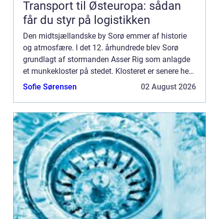
Transport til Østeuropa: sådan
får du styr på logistikken
Den midtsjællandske by Sorø emmer af historie
og atmosfære. I det 12. århundrede blev Sorø
grundlagt af stormanden Asser Rig som anlagde
et munkekloster på stedet. Klosteret er senere hen
blevet til Sorø Akademis Skole, som er det lokale
Sofie Sørensen
02 August 2026
gymnasium i ...