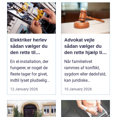
Elektriker herlev
Advokat vejle
sådan vælger du
sådan vælger du
den rette til
den rette hjælp til
opgaven
familien
En el-installation, der
Når familielivet
fungerer, er noget de
rammes af konflikt,
fleste tager for givet,
sygdom eller dødsfald,
indtil lyset pludselig
kan juridiske
går, el...
spørgsmål hurtigt
12 January 2026
10 January 2026
vokse si...