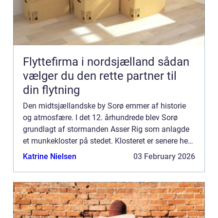
Flyttefirma i nordsjælland sådan
vælger du den rette partner til
din flytning
Den midtsjællandske by Sorø emmer af historie
og atmosfære. I det 12. århundrede blev Sorø
grundlagt af stormanden Asser Rig som anlagde
et munkekloster på stedet. Klosteret er senere hen
blevet til Sorø Akademis Skole, som er det lokale
Katrine Nielsen
03 February 2026
gymnasium i ...