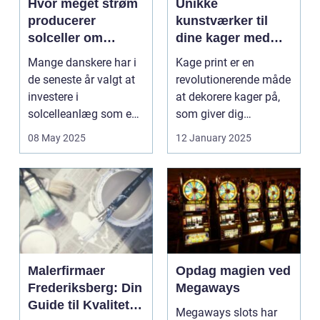
Hvor meget strøm
Unikke
producerer
kunstværker til
solceller om
dine kager med
vinteren?
kage print
Mange danskere har i
Kage print er en
de seneste år valgt at
revolutionerende måde
investere i
at dekorere kager på,
solcelleanlæg som en
som giver dig
bæred...
mulighed for ...
08 May 2025
12 January 2025
Malerfirmaer
Opdag magien ved
Frederiksberg: Din
Megaways
Guide til Kvalitet
Megaways slots har