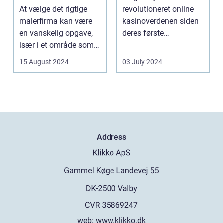
og Service
At vælge det rigtige
revolutioneret online
malerfirma kan være
kasinoverdenen siden
en vanskelig opgave,
deres første
især i et område som
fremtræden. Disse
Frederiksberg, hv...
spillea...
15 August 2024
03 July 2024
Address
web:
www.klikko.dk