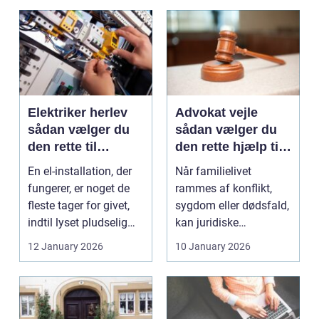
Elektriker herlev
Advokat vejle
sådan vælger du
sådan vælger du
den rette til
den rette hjælp til
opgaven
familien
En el-installation, der
Når familielivet
fungerer, er noget de
rammes af konflikt,
fleste tager for givet,
sygdom eller dødsfald,
indtil lyset pludselig
kan juridiske
går, el...
spørgsmål hurtigt
12 January 2026
10 January 2026
vokse si...