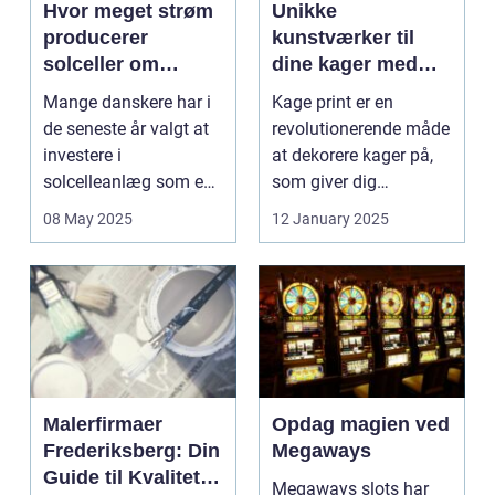
Hvor meget strøm
Unikke
producerer
kunstværker til
solceller om
dine kager med
vinteren?
kage print
Mange danskere har i
Kage print er en
de seneste år valgt at
revolutionerende måde
investere i
at dekorere kager på,
solcelleanlæg som en
som giver dig
bæred...
mulighed for ...
08 May 2025
12 January 2025
Malerfirmaer
Opdag magien ved
Frederiksberg: Din
Megaways
Guide til Kvalitet
Megaways slots har