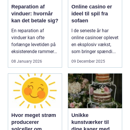
Reparation af
Online casino er
vinduer: hvornår
ideel til spil fra
kan det betale sig?
sofaen
En reparation af
I de seneste år har
vinduer kan ofte
online casinoer oplevet
forlænge levetiden på
en eksplosiv vækst,
eksisterende rammer
som bringer spændi...
og glas med ...
08 January 2026
09 December 2025
Hvor meget strøm
Unikke
producerer
kunstværker til
solceller om
dine kager med