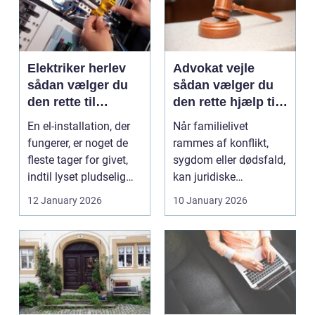
Elektriker herlev
Advokat vejle
sådan vælger du
sådan vælger du
den rette til
den rette hjælp til
opgaven
familien
En el-installation, der
Når familielivet
fungerer, er noget de
rammes af konflikt,
fleste tager for givet,
sygdom eller dødsfald,
indtil lyset pludselig
kan juridiske
går, el...
spørgsmål hurtigt
12 January 2026
10 January 2026
vokse si...