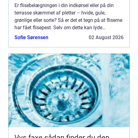
Er flisebelægningen i din indkørsel eller på din
terrasse skæmmet af pletter – hvide, gule,
grønlige eller sorte? Så er det et tegn på at fliserne
har fået flisepest. Selv om dette kan lyde
voldsomt er der ikke noget at være direkte nervøs
Sofie Sørensen
02 August 2026
for. Flise...
Vvs faxe sådan finder du den