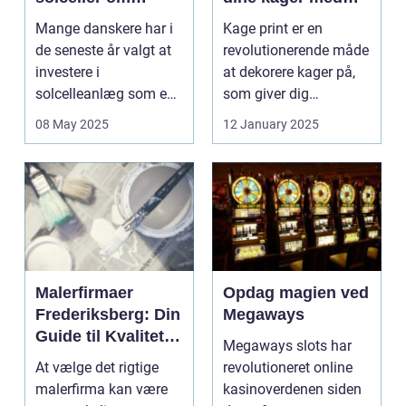
vinteren?
kage print
Mange danskere har i
Kage print er en
de seneste år valgt at
revolutionerende måde
investere i
at dekorere kager på,
solcelleanlæg som en
som giver dig
bæred...
mulighed for ...
08 May 2025
12 January 2025
Malerfirmaer
Opdag magien ved
Frederiksberg: Din
Megaways
Guide til Kvalitet
Megaways slots har
og Service
At vælge det rigtige
revolutioneret online
malerfirma kan være
kasinoverdenen siden