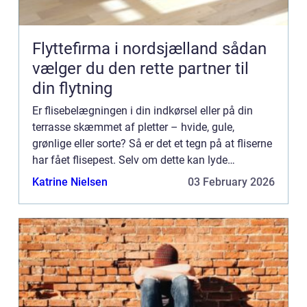
Flyttefirma i nordsjælland sådan
vælger du den rette partner til
din flytning
Er flisebelægningen i din indkørsel eller på din
terrasse skæmmet af pletter – hvide, gule,
grønlige eller sorte? Så er det et tegn på at fliserne
har fået flisepest. Selv om dette kan lyde
voldsomt er der ikke noget at være direkte nervøs
Katrine Nielsen
03 February 2026
for. Flise...