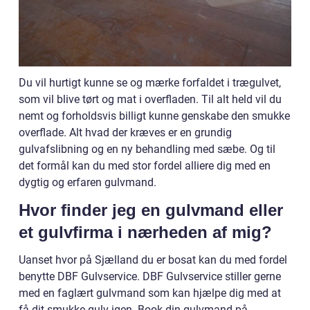
Du vil hurtigt kunne se og mærke forfaldet i trægulvet,
som vil blive tørt og mat i overfladen. Til alt held vil du
nemt og forholdsvis billigt kunne genskabe den smukke
overflade. Alt hvad der kræves er en grundig
gulvafslibning og en ny behandling med sæbe. Og til
det formål kan du med stor fordel alliere dig med en
dygtig og erfaren gulvmand.
Hvor finder jeg en gulvmand eller
et gulvfirma i nærheden af mig?
Uanset hvor på Sjælland du er bosat kan du med fordel
benytte DBF Gulvservice. DBF Gulvservice stiller gerne
med en faglært gulvmand som kan hjælpe dig med at
få dit smukke gulv igen. Book din gulvmand på