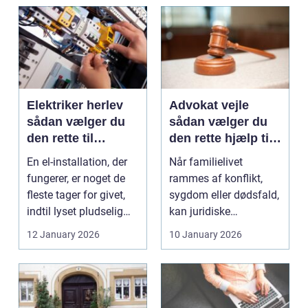
Elektriker herlev
Advokat vejle
sådan vælger du
sådan vælger du
den rette til
den rette hjælp til
opgaven
familien
En el-installation, der
Når familielivet
fungerer, er noget de
rammes af konflikt,
fleste tager for givet,
sygdom eller dødsfald,
indtil lyset pludselig
kan juridiske
går, el...
spørgsmål hurtigt
12 January 2026
10 January 2026
vokse si...