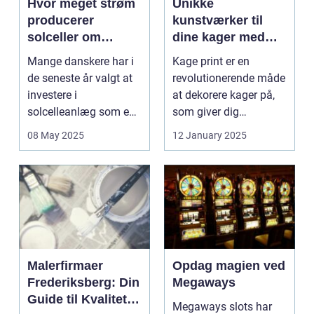
Hvor meget strøm
Unikke
producerer
kunstværker til
solceller om
dine kager med
vinteren?
kage print
Mange danskere har i
Kage print er en
de seneste år valgt at
revolutionerende måde
investere i
at dekorere kager på,
solcelleanlæg som en
som giver dig
bæred...
mulighed for ...
08 May 2025
12 January 2025
Malerfirmaer
Opdag magien ved
Frederiksberg: Din
Megaways
Guide til Kvalitet
Megaways slots har