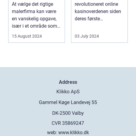
og Service
At vælge det rigtige
revolutioneret online
malerfirma kan være
kasinoverdenen siden
en vanskelig opgave,
deres første
især i et område som
fremtræden. Disse
Frederiksberg, hv...
spillea...
15 August 2024
03 July 2024
Address
web:
www.klikko.dk