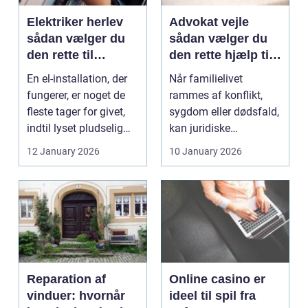
Elektriker herlev
Advokat vejle
sådan vælger du
sådan vælger du
den rette til
den rette hjælp til
opgaven
familien
En el-installation, der
Når familielivet
fungerer, er noget de
rammes af konflikt,
fleste tager for givet,
sygdom eller dødsfald,
indtil lyset pludselig
kan juridiske
går, el...
spørgsmål hurtigt
12 January 2026
10 January 2026
vokse si...
Reparation af
Online casino er
vinduer: hvornår
ideel til spil fra