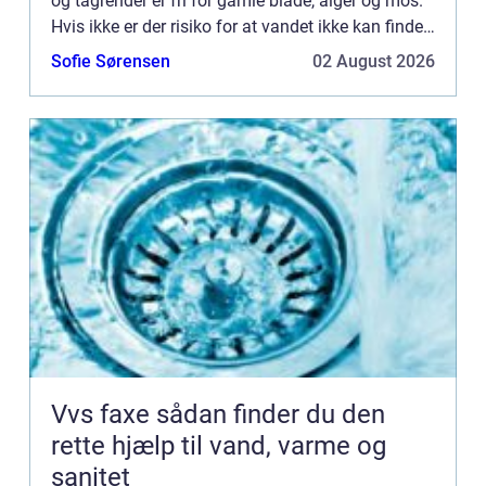
og tagrender er fri for gamle blade, alger og mos.
Hvis ikke er der risiko for at vandet ikke kan finde
vej ned af taget og i stedet for finder vej ind i ...
Sofie Sørensen
02 August 2026
Vvs faxe sådan finder du den
rette hjælp til vand, varme og
sanitet