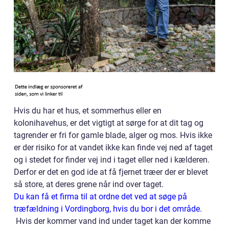
Hvis du har et hus, et sommerhus eller en
kolonihavehus, er det vigtigt at sørge for at dit tag og
tagrender er fri for gamle blade, alger og mos. Hvis ikke
er der risiko for at vandet ikke kan finde vej ned af taget
og i stedet for finder vej ind i taget eller ned i kælderen.
Derfor er det en god ide at få fjernet træer der er blevet
så store, at deres grene når ind over taget.
Du kan få et firma til at ordne det ved at søge på
træfældning i Vordingborg, hvis du bor i det område.
Hvis der kommer vand ind under taget kan der komme