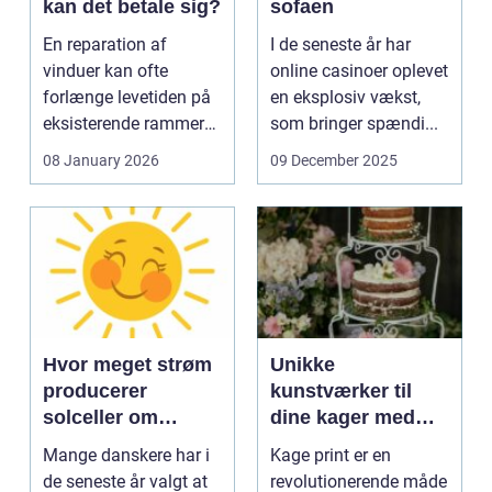
kan det betale sig?
sofaen
En reparation af
I de seneste år har
vinduer kan ofte
online casinoer oplevet
forlænge levetiden på
en eksplosiv vækst,
eksisterende rammer
som bringer spændi...
og glas med ...
08 January 2026
09 December 2025
Hvor meget strøm
Unikke
producerer
kunstværker til
solceller om
dine kager med
vinteren?
kage print
Mange danskere har i
Kage print er en
de seneste år valgt at
revolutionerende måde