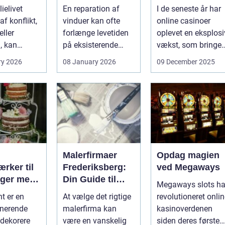
lien
sig?
ielivet
En reparation af
I de seneste år har
f konflikt,
vinduer kan ofte
online casinoer
ller
forlænge levetiden
oplevet en eksplosi
, kan
på eksisterende
vækst, som bringer
e spørgsmål
rammer og glas
spændi...
ry 2026
08 January 2026
09 December 2025
okse si...
med ...
Malerfirmaer
Opdag magien
rker til
Frederiksberg:
ved Megaways
ager med
Din Guide til
Megaways slots ha
int
Kvalitet og
t er en
At vælge det rigtige
revolutioneret onli
Service
onerende
malerfirma kan
kasinoverdenen
dekorere
være en vanskelig
siden deres første