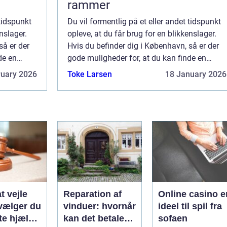
rammer
 tidspunkt
Du vil formentlig på et eller andet tidspunkt
nslager.
opleve, at du får brug for en blikkenslager.
så er der
Hvis du befinder dig i København, så er der
de en
gode muligheder for, at du kan finde en
 lø...
blikkenslager i København, som kan lø...
ruary 2026
Toke Larsen
18 January 2026
t vejle
Reparation af
Online casino e
vælger du
vinduer: hvornår
ideel til spil fra
te hjælp
kan det betale
sofaen