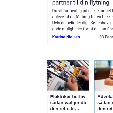
partner til din flytning
Du vil formentlig på et eller andet
opleve, at du får brug for en blikke
Hvis du befinder dig i København, 
gode muligheder for, at du kan fin
blikkenslager i København, som kan
Katrine Nielsen
03 Feb
Elektriker herlev
Advoka
sådan vælger du
sådan 
den rette til
den ret