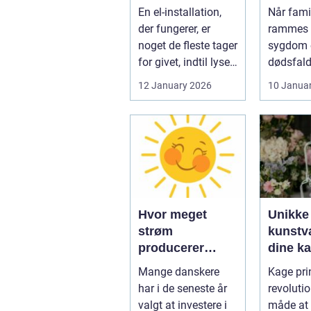
opgaven
til fami
En el-installation,
Når famil
der fungerer, er
rammes a
noget de fleste tager
sygdom e
for givet, indtil lyset
dødsfald
pludselig går, el...
juridisk
12 January 2026
10 Janua
hurtigt v
Hvor meget
Unikke
strøm
kunstvæ
producerer
dine k
solceller om
kage pr
Mange danskere
Kage prin
vinteren?
har i de seneste år
revoluti
valgt at investere i
måde at 