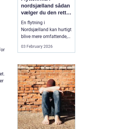
nordsjælland sådan
vælger du den rette
partner til din
En flytning i
flytning
Nordsjælland kan hurtigt
.
blive mere omfattende,
end man først tror. Der er
03 February 2026
for
nøgler, flyttekasser,
adgangsforhold,
parkering, møbler der
skal skilles ad, og
et.
ejendele med
er
affektionsværdi, som
helst skal komme sikkert
frem. Mange vælger
der...