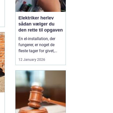
Elektriker herlev
sådan vælger du
den rette til opgaven
En el-installation, der
fungerer, er noget de
fleste tager for givet,
indtil lyset pludselig går,
12 January 2026
eller en stikkontakt bliver
varm. Når el først giver
problemer, kan det
hurtigt blive både utrygt
og dyrt, hvis der ikke
reageres rigtigt. Derfor
giver ...