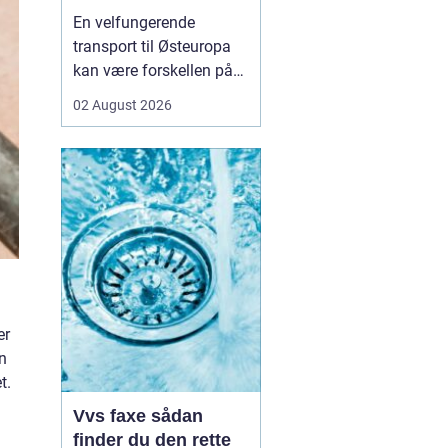
logistikken
En velfungerende
transport til Østeuropa
kan være forskellen på
en god forretning og
02 August 2026
dyre forsinkelser. Mange
danske virksomheder ser
mod Baltikum, Ukraine
og resten af regionen for
at finde nye kunder og
leverandører. Men v...
er
n
t.
Vvs faxe sådan
finder du den rette