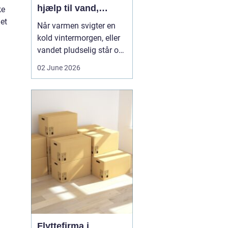
hjælp til vand,
ke
varme og sanitet
det
Når varmen svigter en
kold vintermorgen, eller
vandet pludselig står op
af afløbet, har du brug
02 June 2026
for hjælp med det
samme. I Faxe og
omegn spiller VVS-
installatører en central
rolle i hverdagen, selv
om vi sjældent tænker
over det. Gennemgang
af varmea...
Flyttefirma i