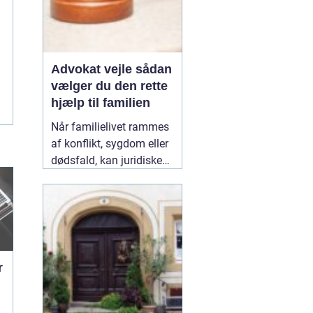
Advokat vejle sådan
vælger du den rette
hjælp til familien
Når familielivet rammes
af konflikt, sygdom eller
dødsfald, kan juridiske
spørgsmål hurtigt vokse
sig store. Mange oplever,
at de både skal håndtere
følelser og praktiske
problemer på én gang.
Her kan en erfaren
10
r
January 2026