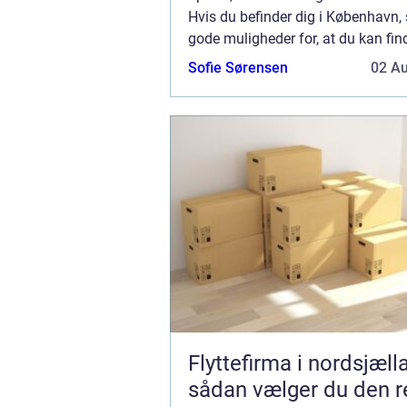
Hvis du befinder dig i København, 
gode muligheder for, at du kan fin
blikkenslager i København, som kan
Sofie Sørensen
02 A
Flyttefirma i nordsjæll
sådan vælger du den r