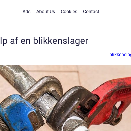
Ads
About Us
Cookies
Contact
lp af en blikkenslager
blikkensla
n