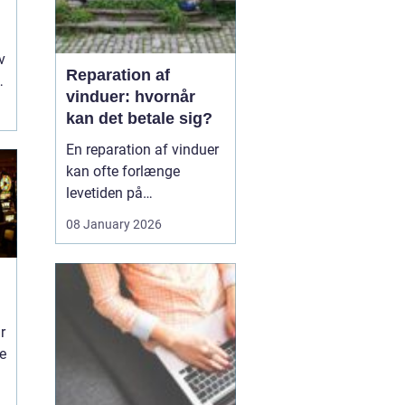
v
Reparation af
vinduer: hvornår
kan det betale sig?
En reparation af vinduer
kan ofte forlænge
levetiden på
eksisterende rammer og
08 January 2026
glas med mange år. For
mange husejere står
valget mellem at
reparere eller udskifte
hele vinduet, og
r
beslutningen har både
ne
økonomiske,...