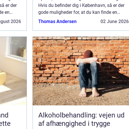
så er der
Hvis du befinder dig i København, så er der
de en
gode muligheder for, at du kan finde en
 lø...
blikkenslager i København, som kan lø...
ugust 2026
Thomas Andersen
02 June 2026
and
Alkoholbehandling: vejen ud
ette
af afhængighed i trygge