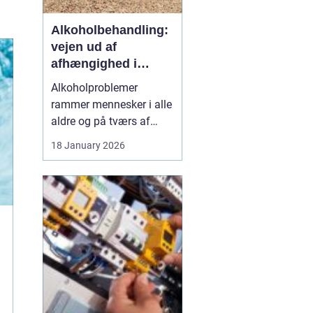
Alkoholbehandling:
vejen ud af
afhængighed i
trygge rammer
Alkoholproblemer
rammer mennesker i alle
aldre og på tværs af
sociale skel. For mange
18 January 2026
starter det med hygge,
afslapning eller en måde
at dæmpe uro og svære
følelser på. Langsomt
flytter alkoholen græns...