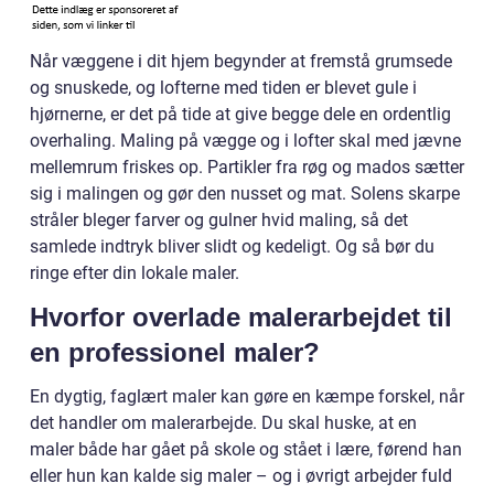
Når væggene i dit hjem begynder at fremstå grumsede
og snuskede, og lofterne med tiden er blevet gule i
hjørnerne, er det på tide at give begge dele en ordentlig
overhaling. Maling på vægge og i lofter skal med jævne
mellemrum friskes op. Partikler fra røg og mados sætter
sig i malingen og gør den nusset og mat. Solens skarpe
stråler bleger farver og gulner hvid maling, så det
samlede indtryk bliver slidt og kedeligt. Og så bør du
ringe efter din lokale maler.
Hvorfor overlade malerarbejdet til
en professionel maler?
En dygtig, faglært maler kan gøre en kæmpe forskel, når
det handler om malerarbejde. Du skal huske, at en
maler både har gået på skole og stået i lære, førend han
eller hun kan kalde sig maler – og i øvrigt arbejder fuld