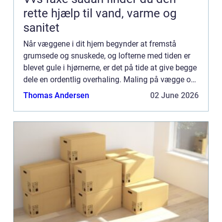
rette hjælp til vand, varme og
sanitet
Når væggene i dit hjem begynder at fremstå
grumsede og snuskede, og lofterne med tiden er
blevet gule i hjørnerne, er det på tide at give begge
dele en ordentlig overhaling. Maling på vægge og
i lofter skal med jævne mellemrum friskes op.
Thomas Andersen
02 June 2026
Partikler f...