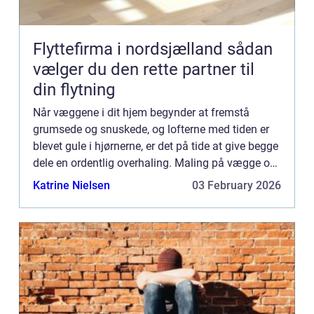
Flyttefirma i nordsjælland sådan
vælger du den rette partner til
din flytning
Når væggene i dit hjem begynder at fremstå
grumsede og snuskede, og lofterne med tiden er
blevet gule i hjørnerne, er det på tide at give begge
dele en ordentlig overhaling. Maling på vægge og
i lofter skal med jævne mellemrum friskes op.
Katrine Nielsen
03 February 2026
Partikler f...