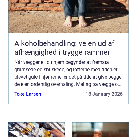
Alkoholbehandling: vejen ud af
afhængighed i trygge rammer
Når væggene i dit hjem begynder at fremstå
grumsede og snuskede, og lofterne med tiden er
blevet gule i hjørnerne, er det på tide at give begge
dele en ordentlig overhaling. Maling på vægge og
i lofter skal med jævne mellemrum friskes op.
Toke Larsen
18 January 2026
Partikler f...