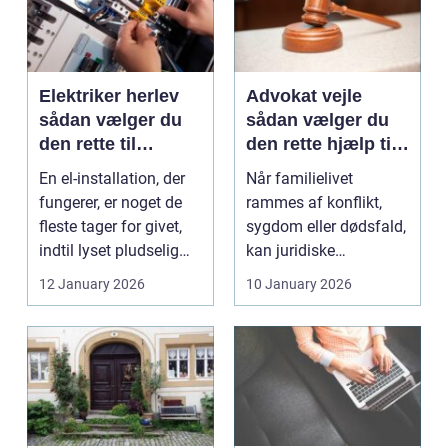
Elektriker herlev
Advokat vejle
sådan vælger du
sådan vælger du
den rette til
den rette hjælp til
opgaven
familien
En el-installation, der
Når familielivet
fungerer, er noget de
rammes af konflikt,
fleste tager for givet,
sygdom eller dødsfald,
indtil lyset pludselig
kan juridiske
går, el...
spørgsmål hurtigt
12 January 2026
10 January 2026
vokse si...