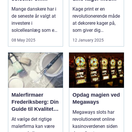
vinteren?
kage print
Mange danskere har i
Kage print er en
de seneste år valgt at
revolutionerende måde
investere i
at dekorere kager på,
solcelleanlæg som en
som giver dig
bæred...
mulighed for ...
08 May 2025
12 January 2025
Malerfirmaer
Opdag magien ved
Frederiksberg: Din
Megaways
Guide til Kvalitet
Megaways slots har
og Service
At vælge det rigtige
revolutioneret online
malerfirma kan være
kasinoverdenen siden