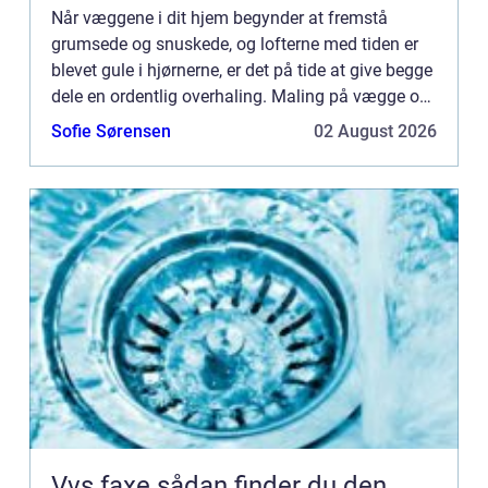
Når væggene i dit hjem begynder at fremstå
grumsede og snuskede, og lofterne med tiden er
blevet gule i hjørnerne, er det på tide at give begge
dele en ordentlig overhaling. Maling på vægge og
i lofter skal med jævne mellemrum friskes op.
Sofie Sørensen
02 August 2026
Partikler f...
Vvs faxe sådan finder du den