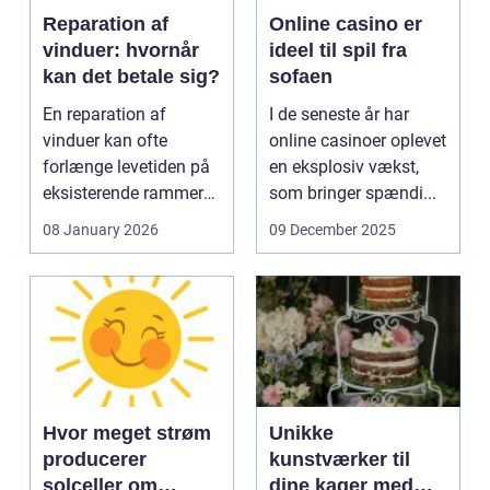
Reparation af
Online casino er
vinduer: hvornår
ideel til spil fra
kan det betale sig?
sofaen
En reparation af
I de seneste år har
vinduer kan ofte
online casinoer oplevet
forlænge levetiden på
en eksplosiv vækst,
eksisterende rammer
som bringer spændi...
og glas med ...
08 January 2026
09 December 2025
Hvor meget strøm
Unikke
producerer
kunstværker til
solceller om
dine kager med