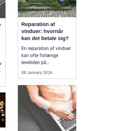
Reparation af
r
vinduer: hvornår
kan det betale sig?
En reparation af vinduer
kan ofte forlænge
levetiden på
v
eksisterende rammer og
08 January 2026
glas med mange år. For
mange husejere står
valget mellem at
reparere eller udskifte
hele vinduet, og
beslutningen har både
økonomiske,...