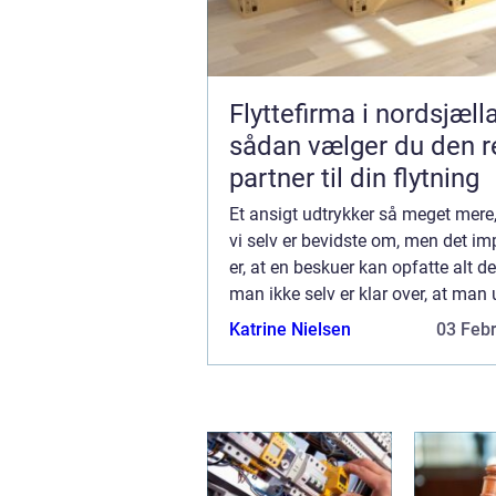
Flyttefirma i nordsjæll
sådan vælger du den r
partner til din flytning
Et ansigt udtrykker så meget mere
vi selv er bevidste om, men det i
er, at en beskuer kan opfatte alt d
man ikke selv er klar over, at man
med mimikken og så videre, selvo
Katrine Nielsen
03 Feb
også bliver opfattet ubevidst. Desu