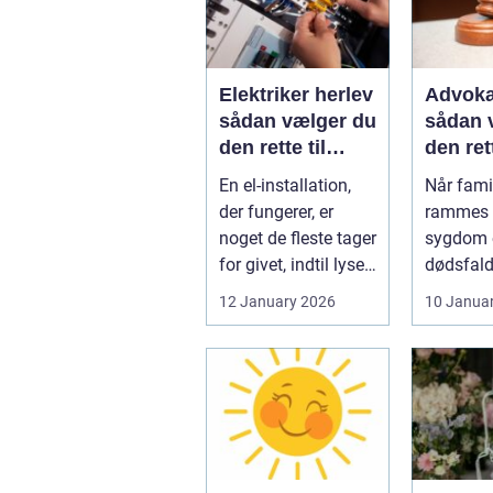
Elektriker herlev
Advoka
sådan vælger du
sådan 
den rette til
den ret
opgaven
til fami
En el-installation,
Når famil
der fungerer, er
rammes a
noget de fleste tager
sygdom e
for givet, indtil lyset
dødsfald
pludselig går, el...
juridisk
12 January 2026
10 Janua
hurtigt v