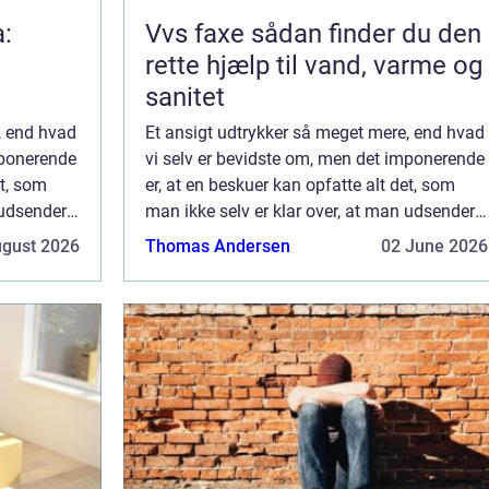
a:
Vvs faxe sådan finder du den
rette hjælp til vand, varme og
sanitet
, end hvad
Et ansigt udtrykker så meget mere, end hvad
mponerende
vi selv er bevidste om, men det imponerende
et, som
er, at en beskuer kan opfatte alt det, som
 udsender
man ikke selv er klar over, at man udsender
m dette
med mimikken og så videre, selvom dette
ugust 2026
Thomas Andersen
02 June 2026
...
også bliver opfattet ubevidst. Desu...