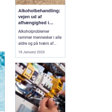
Alkoholbehandling:
vejen ud af
afhængighed i
trygge rammer
Alkoholproblemer
rammer mennesker i alle
aldre og på tværs af
sociale skel. For mange
18 January 2026
starter det med hygge,
afslapning eller en måde
at dæmpe uro og svære
følelser på. Langsomt
flytter alkoholen græns...