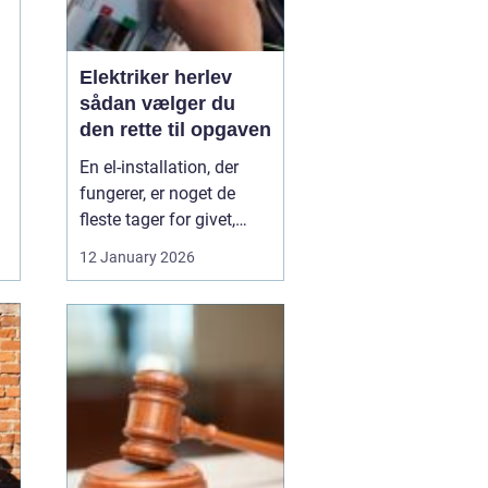
Elektriker herlev
sådan vælger du
den rette til opgaven
En el-installation, der
fungerer, er noget de
fleste tager for givet,
indtil lyset pludselig går,
12 January 2026
eller en stikkontakt bliver
varm. Når el først giver
problemer, kan det
hurtigt blive både utrygt
og dyrt, hvis der ikke
reageres rigtigt. Derfor
giver ...