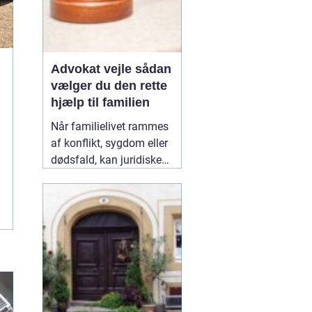
Advokat vejle sådan
vælger du den rette
hjælp til familien
Når familielivet rammes
af konflikt, sygdom eller
dødsfald, kan juridiske
spørgsmål hurtigt vokse
sig store. Mange oplever,
at de både skal håndtere
følelser og praktiske
problemer på én gang.
Her kan en erfaren
10
January 2026