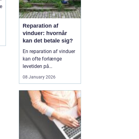
ne
Reparation af
vinduer: hvornår
kan det betale sig?
En reparation af vinduer
kan ofte forlænge
levetiden på
eksisterende rammer og
08 January 2026
glas med mange år. For
mange husejere står
valget mellem at
reparere eller udskifte
hele vinduet, og
beslutningen har både
økonomiske,...