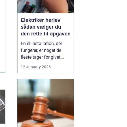
Elektriker herlev
sådan vælger du
den rette til opgaven
En el-installation, der
fungerer, er noget de
fleste tager for givet,
indtil lyset pludselig går,
12 January 2026
eller en stikkontakt bliver
varm. Når el først giver
problemer, kan det
hurtigt blive både utrygt
og dyrt, hvis der ikke
reageres rigtigt. Derfor
giver ...