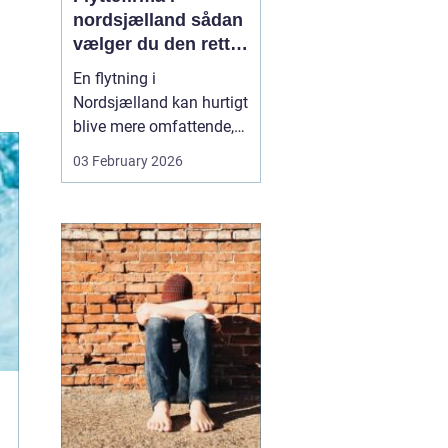
nordsjælland sådan
vælger du den rette
partner til din
En flytning i
flytning
Nordsjælland kan hurtigt
blive mere omfattende,
end man først tror. Der er
03 February 2026
nøgler, flyttekasser,
adgangsforhold,
parkering, møbler der
skal skilles ad, og
ejendele med
affektionsværdi, som
helst skal komme sikkert
frem. Mange vælger
der...