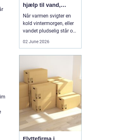
hjælp til vand,
år
varme og sanitet
Når varmen svigter en
kold vintermorgen, eller
vandet pludselig står op
af afløbet, har du brug
02 June 2026
for hjælp med det
samme. I Faxe og
omegn spiller VVS-
installatører en central
rolle i hverdagen, selv
om vi sjældent tænker
over det. Gennemgang
lim
af varmea...
e
Flyttefirma i