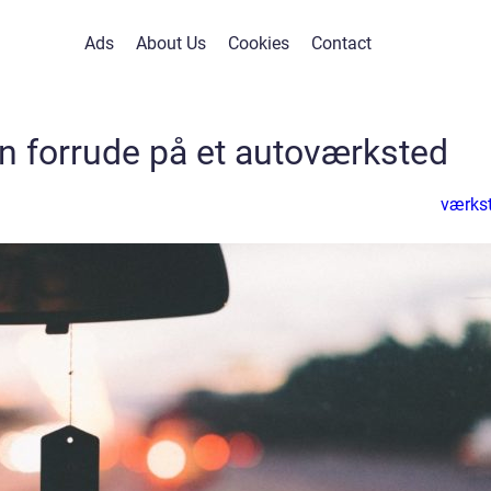
Ads
About Us
Cookies
Contact
in forrude på et autoværksted
værks