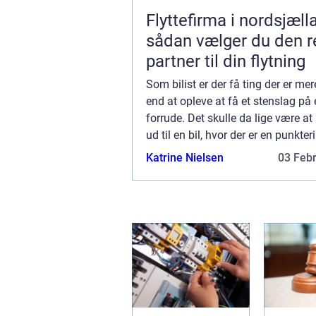
Flyttefirma i nordsjæll
sådan vælger du den r
partner til din flytning
Som bilist er der få ting der er mer
end at opleve at få et stenslag på
forrude. Det skulle da lige være 
ud til en bil, hvor der er en punkter
vintermorgen hvor man er for sent
Katrine Nielsen
03 Feb
man skal bruge en time på ...