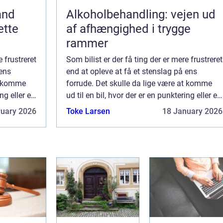
and
Alkoholbehandling: vejen ud
ette
af afhængighed i trygge
rammer
e frustreret
Som bilist er der få ting der er mere frustreret
 ens
end at opleve at få et stenslag på ens
at komme
forrude. Det skulle da lige være at komme
ing eller en
ud til en bil, hvor der er en punktering eller en
 på den og
vintermorgen hvor man er for sent på den og
ruary 2026
Toke Larsen
18 January 2026
man skal bruge en time på ...