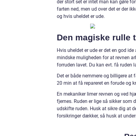
der stort set er intet man kan gøre fo
farten ned, men ud over det er der ik
og hvis uheldet er ude.
Den magiske rulle 
Hvis uheldet er ude er det en god ide a
mindske muligheden for at revnen arbe
forruden lavet. Du kan evt. få ruden l
Det er både nemmere og billigere at f
20 min at få repareret en forude og kr
En mekaniker limer revnen og ved hjæ
fjernes. Ruden er lige så sikker som d
udskifte ruden. Husk at sikre dig at d
forsikringer dækker, så husk at under