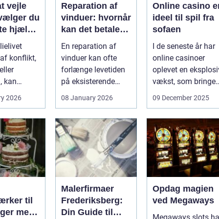
t vejle
Reparation af
Online casino e
vælger du
vinduer: hvornår
ideel til spil fra
te hjælp
kan det betale
sofaen
lien
sig?
ielivet
En reparation af
I de seneste år har
f konflikt,
vinduer kan ofte
online casinoer
ller
forlænge levetiden
oplevet en eksplosi
, kan
på eksisterende
vækst, som bringer
e spørgsmål
rammer og glas
spændi...
ry 2026
08 January 2026
09 December 2025
okse si...
med ...
Malerfirmaer
Opdag magien
rker til
Frederiksberg:
ved Megaways
ager med
Din Guide til
Megaways slots ha