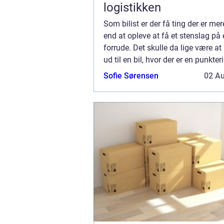
logistikken
Som bilist er der få ting der er mer
end at opleve at få et stenslag på
forrude. Det skulle da lige være 
ud til en bil, hvor der er en punkter
vintermorgen hvor man er for sent
Sofie Sørensen
02 A
man skal bruge en time på ...