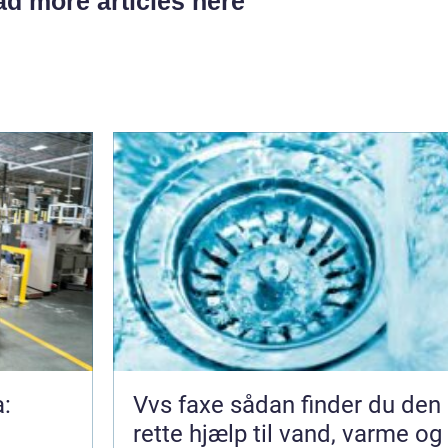
d more articles here
a:
Vvs faxe sådan finder du den
rette hjælp til vand, varme og