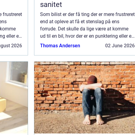
sanitet
e frustreret
Som bilist er der få ting der er mere frustreret
 ens
end at opleve at få et stenslag på ens
at komme
forrude. Det skulle da lige være at komme
ing eller en
ud til en bil, hvor der er en punktering eller en
 på den og
vintermorgen hvor man er for sent på den og
ugust 2026
Thomas Andersen
02 June 2026
man skal bruge en time på ...