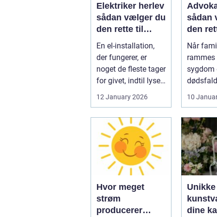
Elektriker herlev
Advoka
sådan vælger du
sådan 
den rette til
den ret
opgaven
til fami
En el-installation,
Når famil
der fungerer, er
rammes a
noget de fleste tager
sygdom e
for givet, indtil lyset
dødsfald
pludselig går, el...
juridisk
12 January 2026
10 Janua
hurtigt v
Hvor meget
Unikke
strøm
kunstvæ
producerer
dine k