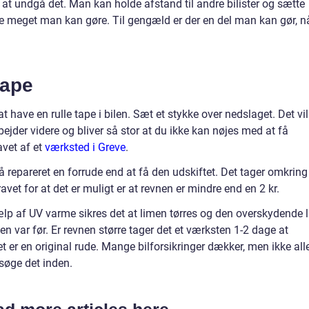
r at undgå det. Man kan holde afstand til andre bilister og sætte
ke meget man kan gøre. Til gengæld er der en del man kan gør, n
tape
t have en rulle tape i bilen. Sæt et stykke over nedslaget. Det vil
jder videre og bliver så stor at du ikke kan nøjes med at få
avet af et
værksted i Greve
.
å repareret en forrude end at få den udskiftet. Det tager omkring
avet for at det er muligt er at revnen er mindre end en 2 kr.
lp af UV varme sikres det at limen tørres og den overskydende 
en var før. Er revnen større tager det et værksten 1-2 dage at
et er en original rude. Mange bilforsikringer dækker, men ikke all
søge det inden.