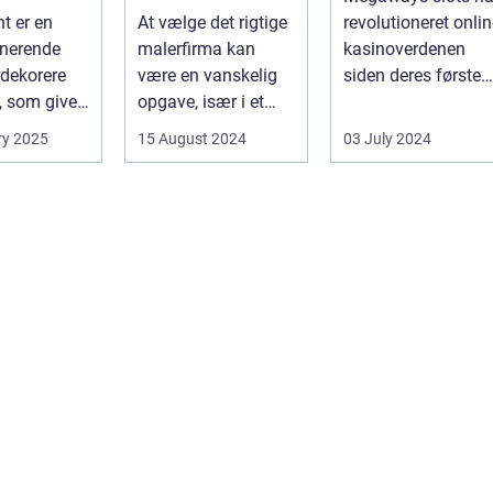
int
Kvalitet og
t er en
At vælge det rigtige
revolutioneret onli
Service
onerende
malerfirma kan
kasinoverdenen
dekorere
være en vanskelig
siden deres første
, som giver
opgave, især i et
fremtræden. Disse
hed for ...
område som
spillea...
ry 2025
15 August 2024
03 July 2024
Frederiksberg, hv...