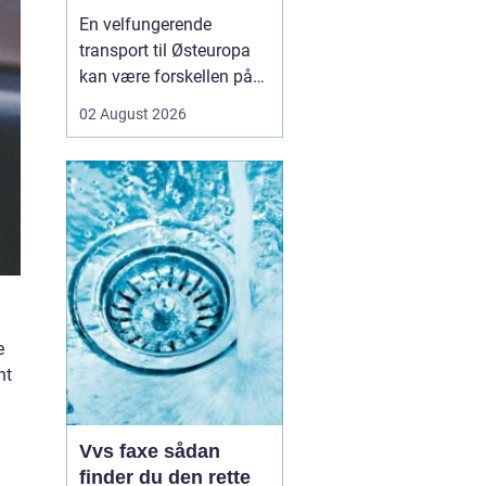
logistikken
En velfungerende
transport til Østeuropa
kan være forskellen på
en god forretning og
02 August 2026
dyre forsinkelser. Mange
danske virksomheder ser
mod Baltikum, Ukraine
og resten af regionen for
at finde nye kunder og
leverandører. Men v...
e
nt
Vvs faxe sådan
finder du den rette