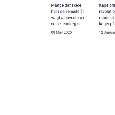
solceller om
kage pr
Mange danskere
Kage prin
vinteren?
har i de seneste år
revoluti
valgt at investere i
måde at 
solcelleanlæg som
kager på
en bæred...
dig mulig
08 May 2025
12 Janua