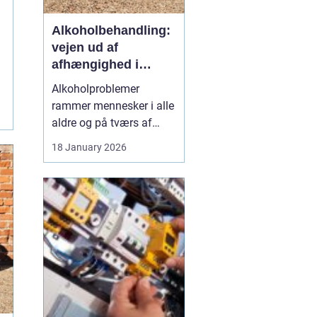
Alkoholbehandling:
vejen ud af
afhængighed i
trygge rammer
Alkoholproblemer
rammer mennesker i alle
aldre og på tværs af
sociale skel. For mange
18 January 2026
starter det med hygge,
afslapning eller en måde
at dæmpe uro og svære
følelser på. Langsomt
flytter alkoholen græns...