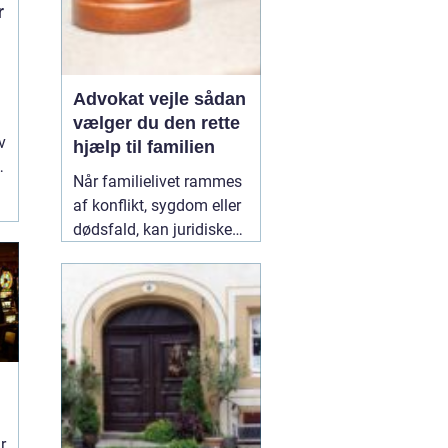
r
Advokat vejle sådan
vælger du den rette
v
hjælp til familien
Når familielivet rammes
af konflikt, sygdom eller
dødsfald, kan juridiske
spørgsmål hurtigt vokse
sig store. Mange oplever,
at de både skal håndtere
følelser og praktiske
problemer på én gang.
Her kan en erfaren
10
January 2026
r