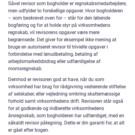
Såvel revisor som bogholder er regnskabsmedarbejdere,
men udfylder to forskellige opgaver. Hvor bogholderen
– som beskrevet oven for – står for den løbende
bogføring og for at holde styr på virksomhedens
regnskab, vil revisorens opgaver være mere
begrænsede. Det giver for eksempel ikke mening at
bruge en autoriseret revisor til trivielle opgaver i
forbindelse med lønudbetaling, betaling af
arbejdsmarkedsbidrag eller udfærdigelse af
momsregnskab.
Derimod er revisoren god at have, når du som
virksomhed har brug for rådgivning vedrørende stiftelse
af selskaber, eller vejledning omkring skattemæssige
forhold samt virksomhedens drift. Revisoren står også
for at godkende og indberette virksomhedens
årsregnskab, som bogholderen har udfærdiget, med en
såkaldt revisor påtegning. Dette er din garanti for, at alt
er gået efter bogen.