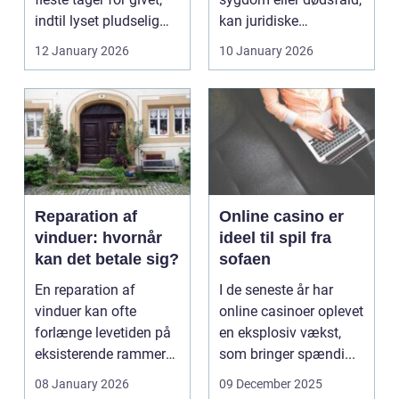
indtil lyset pludselig
kan juridiske
går, el...
spørgsmål hurtigt
12 January 2026
10 January 2026
vokse si...
Reparation af
Online casino er
vinduer: hvornår
ideel til spil fra
kan det betale sig?
sofaen
En reparation af
I de seneste år har
vinduer kan ofte
online casinoer oplevet
forlænge levetiden på
en eksplosiv vækst,
eksisterende rammer
som bringer spændi...
og glas med ...
08 January 2026
09 December 2025