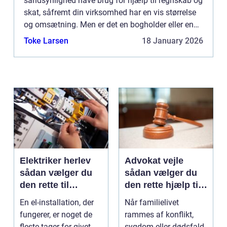
sandsynlighed have brug for hjælp til regnskab og
skat, såfremt din virksomhed har en vis størrelse
og omsætning. Men er det en bogholder eller en
revisor, du har brug for? Hvad er en bogho...
Toke Larsen
18 January 2026
Elektriker herlev
Advokat vejle
sådan vælger du
sådan vælger du
den rette til
den rette hjælp til
opgaven
familien
En el-installation, der
Når familielivet
fungerer, er noget de
rammes af konflikt,
fleste tager for givet,
sygdom eller dødsfald,