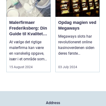
Malerfirmaer
Opdag magien ved
Frederiksberg: Din
Megaways
Guide til Kvalitet
Megaways slots har
og Service
At vælge det rigtige
revolutioneret online
malerfirma kan være
kasinoverdenen siden
en vanskelig opgave,
deres første
især i et område som
fremtræden. Disse
Frederiksberg, hv...
spillea...
15 August 2024
03 July 2024
Address