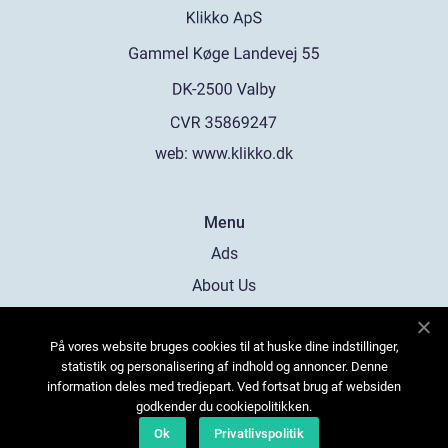
web:
www.klikko.dk
Menu
Ads
About Us
Cookies
På vores website bruges cookies til at huske dine indstillinger,
Contact
statistik og personalisering af indhold og annoncer. Denne
Sitemap
information deles med tredjepart. Ved fortsat brug af websiden
godkender du cookiepolitikken.
Ok
Privatlivspolitik