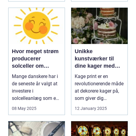
Hvor meget strøm
Unikke
producerer
kunstværker til
solceller om
dine kager med
vinteren?
kage print
Mange danskere har i
Kage print er en
de seneste år valgt at
revolutionerende måde
investere i
at dekorere kager på,
solcelleanlæg som en
som giver dig
bæred...
mulighed for ...
08 May 2025
12 January 2025