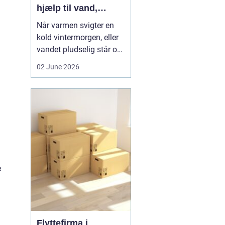
hjælp til vand,
varme og sanitet
Når varmen svigter en
kold vintermorgen, eller
vandet pludselig står op
af afløbet, har du brug
02 June 2026
for hjælp med det
samme. I Faxe og
omegn spiller VVS-
installatører en central
rolle i hverdagen, selv
om vi sjældent tænker
over det. Gennemgang
af varmea...
e
Flyttefirma i