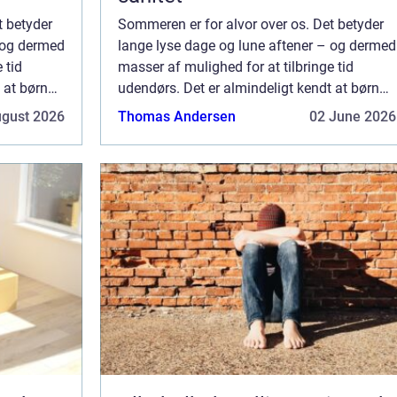
t betyder
Sommeren er for alvor over os. Det betyder
 og dermed
lange lyse dage og lune aftener – og dermed
 tid
masser af mulighed for at tilbringe tid
 at børn
udendørs. Det er almindeligt kendt at børn
 at få en
har rigtig godt af at røre sig, og af at få en
ugust 2026
Thomas Andersen
02 June 2026
masse frisk luft og lys i dagtime...