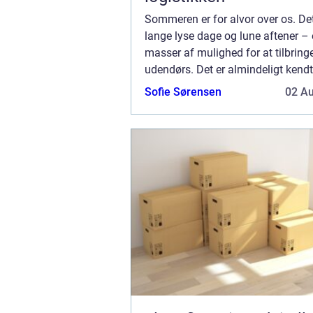
Sommeren er for alvor over os. De
lange lyse dage og lune aftener –
masser af mulighed for at tilbringe
udendørs. Det er almindeligt kendt
har rigtig godt af at røre sig, og af
Sofie Sørensen
02 A
masse frisk luft og lys i dagtime...