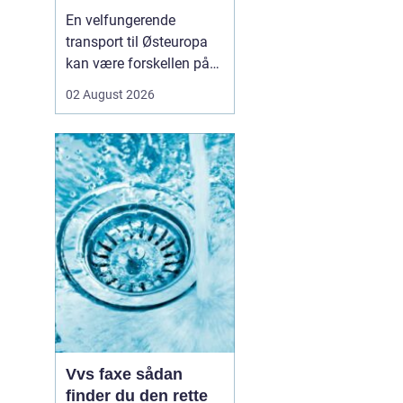
logistikken
En velfungerende
transport til Østeuropa
kan være forskellen på
en god forretning og
02 August 2026
dyre forsinkelser. Mange
danske virksomheder ser
mod Baltikum, Ukraine
og resten af regionen for
at finde nye kunder og
leverandører. Men v...
Vvs faxe sådan
finder du den rette