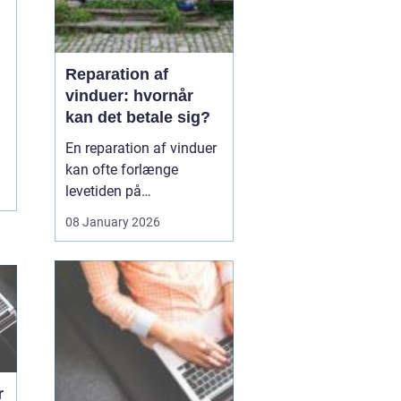
Reparation af
vinduer: hvornår
kan det betale sig?
En reparation af vinduer
kan ofte forlænge
levetiden på
eksisterende rammer og
08 January 2026
glas med mange år. For
mange husejere står
valget mellem at
reparere eller udskifte
hele vinduet, og
beslutningen har både
økonomiske,...
r