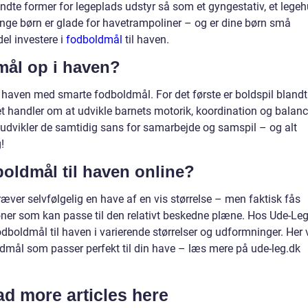
ndte former for legeplads udstyr så som et gyngestativ, et lege
ange børn er glade for havetrampoliner – og er dine børn små
el investere i
fodboldmål
til haven.
mål op i haven?
ne haven med smarte fodboldmål. For det første er boldspil blandt
et handler om at udvikle barnets motorik, koordination og balanc
udvikler de samtidig sans for samarbejde og samspil – og alt
!
oldmål til haven online?
ver selvfølgelig en have af en vis størrelse – men faktisk fås
ner som kan passe til den relativt beskedne plæne. Hos Ude-Le
odboldmål til haven i varierende størrelser og udformninger. Her v
dmål som passer perfekt til din have – læs mere på ude-leg.dk
d more articles here