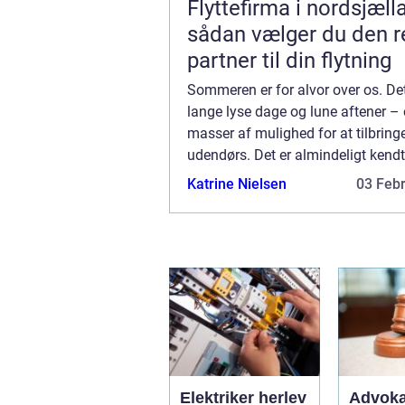
Flyttefirma i nordsjæll
sådan vælger du den r
partner til din flytning
Sommeren er for alvor over os. De
lange lyse dage og lune aftener –
masser af mulighed for at tilbringe
udendørs. Det er almindeligt kendt
har rigtig godt af at røre sig, og af
Katrine Nielsen
03 Feb
masse frisk luft og lys i dagtime...
Elektriker herlev
Advoka