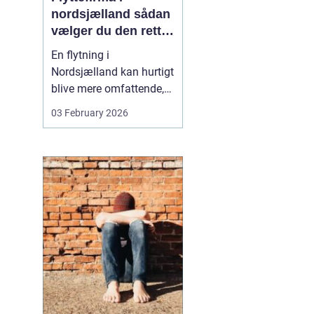
nordsjælland sådan
vælger du den rette
partner til din
En flytning i
flytning
Nordsjælland kan hurtigt
blive mere omfattende,
end man først tror. Der er
03 February 2026
nøgler, flyttekasser,
adgangsforhold,
parkering, møbler der
skal skilles ad, og
ejendele med
affektionsværdi, som
helst skal komme sikkert
frem. Mange vælger
der...