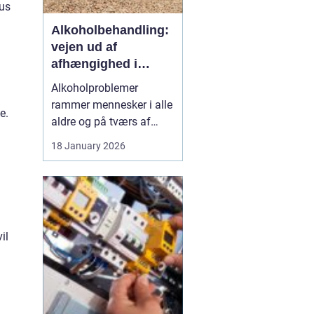
hus
Alkoholbehandling:
vejen ud af
afhængighed i
trygge rammer
Alkoholproblemer
rammer mennesker i alle
e.
aldre og på tværs af
sociale skel. For mange
18 January 2026
starter det med hygge,
afslapning eller en måde
at dæmpe uro og svære
følelser på. Langsomt
g
flytter alkoholen græns...
il