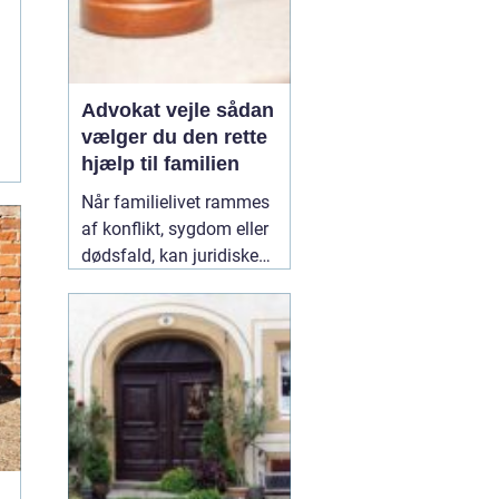
Advokat vejle sådan
vælger du den rette
hjælp til familien
Når familielivet rammes
af konflikt, sygdom eller
dødsfald, kan juridiske
spørgsmål hurtigt vokse
sig store. Mange oplever,
at de både skal håndtere
følelser og praktiske
problemer på én gang.
Her kan en erfaren
10
January 2026