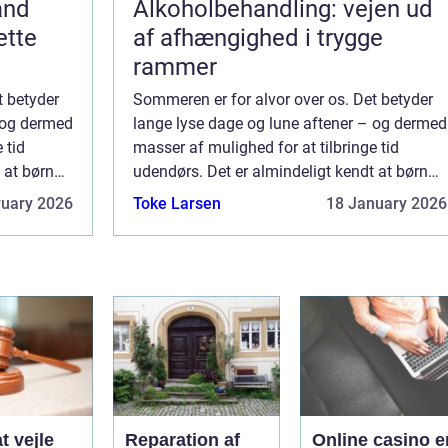
and
Alkoholbehandling: vejen ud
ette
af afhængighed i trygge
rammer
t betyder
Sommeren er for alvor over os. Det betyder
 og dermed
lange lyse dage og lune aftener – og dermed
 tid
masser af mulighed for at tilbringe tid
 at børn
udendørs. Det er almindeligt kendt at børn
 at få en
har rigtig godt af at røre sig, og af at få en
ruary 2026
Toke Larsen
18 January 2026
masse frisk luft og lys i dagtime...
t vejle
Reparation af
Online casino e