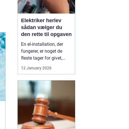
Elektriker herlev
sådan vælger du
den rette til opgaven
En el-installation, der
fungerer, er noget de
fleste tager for givet,
indtil lyset pludselig går,
12 January 2026
eller en stikkontakt bliver
varm. Når el først giver
problemer, kan det
hurtigt blive både utrygt
og dyrt, hvis der ikke
reageres rigtigt. Derfor
giver ...