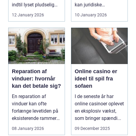
indtil lyset pludselig
kan juridiske
går, el...
spørgsmål hurtigt
12 January 2026
10 January 2026
vokse si...
Reparation af
Online casino er
vinduer: hvornår
ideel til spil fra
kan det betale sig?
sofaen
En reparation af
I de seneste år har
vinduer kan ofte
online casinoer oplevet
forlænge levetiden på
en eksplosiv vækst,
eksisterende rammer
som bringer spændi...
og glas med ...
08 January 2026
09 December 2025