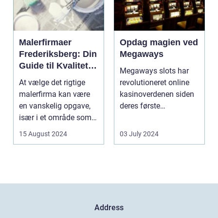
Malerfirmaer
Opdag magien ved
Frederiksberg: Din
Megaways
Guide til Kvalitet
Megaways slots har
og Service
At vælge det rigtige
revolutioneret online
malerfirma kan være
kasinoverdenen siden
en vanskelig opgave,
deres første
især i et område som
fremtræden. Disse
Frederiksberg, hv...
spillea...
15 August 2024
03 July 2024
Address