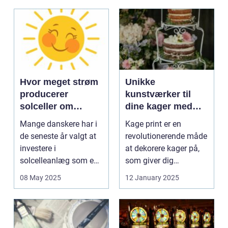
Hvor meget strøm
Unikke
producerer
kunstværker til
solceller om
dine kager med
vinteren?
kage print
Mange danskere har i
Kage print er en
de seneste år valgt at
revolutionerende måde
investere i
at dekorere kager på,
solcelleanlæg som en
som giver dig
bæred...
mulighed for ...
08 May 2025
12 January 2025