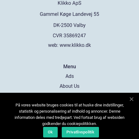
web:
www.klikko.dk
Menu
Ads
About Us
Cookies
På vores website bruges cookies til at huske dine indstillinger,
Contact
statistik og personalisering af indhold og annoncer. Denne
Sitemap
information deles med tredjepart. Ved fortsat brug af websiden
godkender du cookiepolitikken.
Ok
Privatlivspolitik