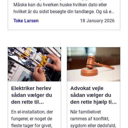
Måske kan du hverken huske hvilken dato eller
hvilket år du sidst besøgte din tandlæge. Og så er
det ved at...
Toke Larsen
18 January 2026
Elektriker herlev
Advokat vejle
sådan vælger du
sådan vælger du
den rette til
den rette hjælp til
opgaven
familien
En el-installation, der
Når familielivet
fungerer, er noget de
rammes af konflikt,
fleste tager for givet,
sygdom eller dødsfald,