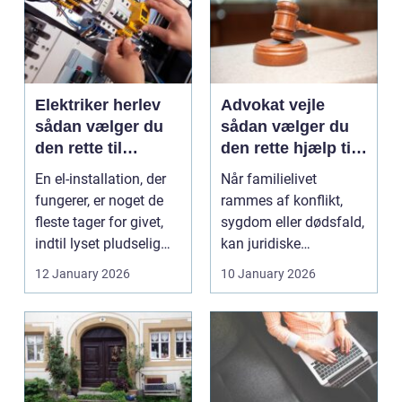
Elektriker herlev
Advokat vejle
sådan vælger du
sådan vælger du
den rette til
den rette hjælp til
opgaven
familien
En el-installation, der
Når familielivet
fungerer, er noget de
rammes af konflikt,
fleste tager for givet,
sygdom eller dødsfald,
indtil lyset pludselig
kan juridiske
går, el...
spørgsmål hurtigt
12 January 2026
10 January 2026
vokse si...