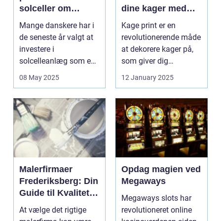
solceller om
dine kager med
vinteren?
kage print
Mange danskere har i
Kage print er en
de seneste år valgt at
revolutionerende måde
investere i
at dekorere kager på,
solcelleanlæg som en
som giver dig
bæred...
mulighed for ...
08 May 2025
12 January 2025
Malerfirmaer
Opdag magien ved
Frederiksberg: Din
Megaways
Guide til Kvalitet
Megaways slots har
og Service
At vælge det rigtige
revolutioneret online