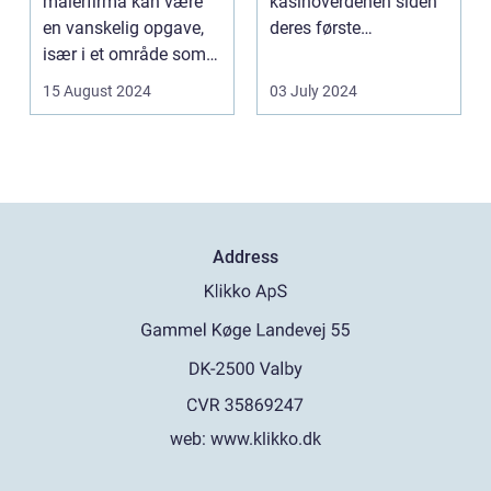
malerfirma kan være
kasinoverdenen siden
en vanskelig opgave,
deres første
især i et område som
fremtræden. Disse
Frederiksberg, hv...
spillea...
15 August 2024
03 July 2024
Address
web:
www.klikko.dk