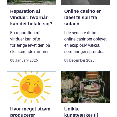
Reparation af
Online casino er
vinduer: hvornår
ideel til spil fra
kan det betale sig?
sofaen
En reparation af
I de seneste år har
vinduer kan ofte
online casinoer oplevet
forlænge levetiden på
en eksplosiv vækst,
eksisterende rammer
som bringer spændi...
og glas med ...
08 January 2026
09 December 2025
Hvor meget strøm
Unikke
producerer
kunstværker til